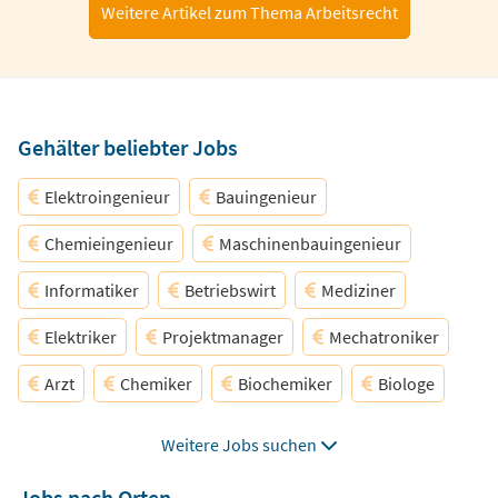
Weitere Artikel zum Thema Arbeitsrecht
Gehälter beliebter Jobs
Elektroingenieur
Bauingenieur
Chemieingenieur
Maschinenbauingenieur
Informatiker
Betriebswirt
Mediziner
Elektriker
Projektmanager
Mechatroniker
Arzt
Chemiker
Biochemiker
Biologe
Biotechnologe
Softwareentwickler
Weitere Jobs suchen
Systemadministrator
Pharmazeut
Physiker
Jobs nach Orten