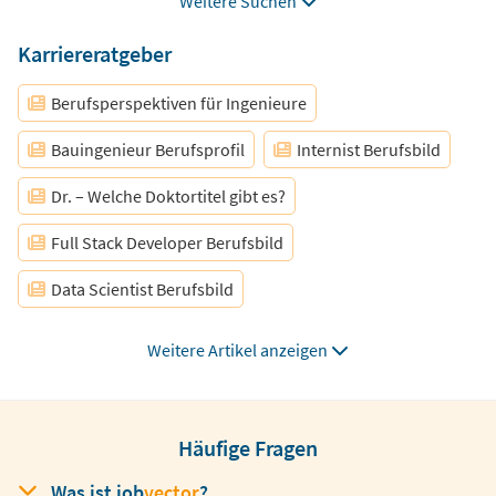
Weitere Suchen
Mathematiker
Pharmazie
BTA
Karriereratgeber
Laborant
Data Scientist
Berufsperspektiven für Ingenieure
Bauingenieur Berufsprofil
Internist Berufsbild
Dr. – Welche Doktortitel gibt es?
Full Stack Developer Berufsbild
Data Scientist Berufsbild
Gehalt im öffentlichen Dienst
Weitere Artikel anzeigen
Karriere als Wirtschaftsingenieur
Promovieren – Bedeutung
Häufige Fragen
Das Vorstellungsgespräch
Das Medizinstudium
Was ist
job
vector
?