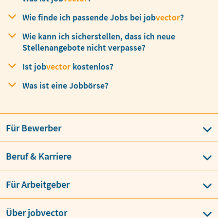
Leitfaden für deinen perfekten Lebenslauf
Wie finde ich passende Jobs bei
job
vector
?
Krankenschwester Berufsbild
Wie kann ich sicherstellen, dass ich neue
Stellenangebote nicht verpasse?
Business Casual Dresscode
Ist
job
vector
kostenlos?
Arbeitszeugnis – Noten verstehen
Was ist eine Jobbörse?
Elektriker Berufsbild
Softwareentwickler* Berufsbild
Für Bewerber
Augenarzt* Berufsbild
Data Analyst Berufsbild
Integrität im Beruf
Regulatory Affairs Manager*
Beruf & Karriere
Professor – Gehalt
CRA Erfahrungsbericht
Für Arbeitgeber
Patentanwalt* Berufsbild
Über jobvector
Produktmanager* Berufsbild
CRA Berufsbild