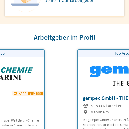
Deiner Traumarbeitgeber.
Arbeitgeber im Profil
eber
Top Arb
KARRIEREMESSE
gempex GmbH - THE
51-500 Mitarbeiter
Mannheim
Die gempex GmbH unterstützt f
in aller Welt Berlin-Chemie
Sciences Industrie bei der Ums
t moderne Arzneimittel aus