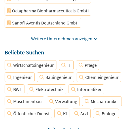
Bayern
Essen
Bochum
Baden-Württemberg
Octapharma Biopharmaceuticals GmbH
Duisburg
Köln
Berlin
Hessen
Niedersachsen
Sanofi-Aventis Deutschland GmbH
Dortmund
München
Bonn
Hamburg
Universitätsklinikum Düsseldorf
Weitere Unternehmen anzeigen
Stuttgart
Münster
Sachsen
Rheinland-Pfalz
Universitätsmedizin der Johannes Gutenberg-Universität Mainz
Beliebte Suchen
Mannheim
Bielefeld
Dresden
Hannover
Nürnberg
Wirtschaftsingenieur
Brandenburg
Schleswig-Holstein
IT
Pflege
Thüringen
Ingenieur
Leipzig
Bauingenieur
Sachsen-Anhalt
Chemieingenieur
Bremen
Mecklenburg-Vorpommern
BWL
Elektrotechnik
Saarland
Informatiker
Frankfurt
Maschinenbau
Verwaltung
Mechatroniker
Homeoffice
Hybrides Arbeiten
Büroarbeit
Öffentlicher Dienst
KI
Arzt
Biologe
Marketing
Softwareentwickler