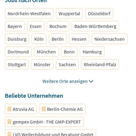
Data Scientist
Nordrhein-Westfalen
Wuppertal
Düsseldorf
Bayern
Essen
Bochum
Baden-Württemberg
Duisburg
Köln
Berlin
Hessen
Niedersachsen
Dortmund
München
Bonn
Hamburg
Stuttgart
Münster
Sachsen
Rheinland-Pfalz
Mannheim
Bielefeld
Dresden
Hannover
Weitere Orte anzeigen
Nürnberg
Brandenburg
Schleswig-Holstein
Beliebte Unternehmen
Thüringen
Leipzig
Sachsen-Anhalt
Bremen
Atruvia AG
Berlin-Chemie AG
Mecklenburg-Vorpommern
Saarland
Frankfurt
gempex GmbH - THE GMP-EXPERT
Nordrhein-Westfalen
Wuppertal
Düsseldorf
LVQ Weiterbildung und Beratung GmbH