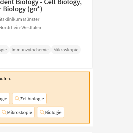
dent Biology - Cell Biology,
 Biology (gn*)
ätsklinikum Münster
 Nordrhein-Westfalen
ogie
Immunzytochemie
Mikroskopie
aufen.
ogie
Zellbiologie
Mikroskopie
Biologie