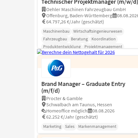
Technischer Projektmanager (m/w/d
Oehler Maschinen Fahrzeugbau GmbH
Offenburg, Baden-Württemberg
08.08.202
64.797,26 €/Jahr (geschätzt)
Maschinenbau
Wirtschaftsingenieurwesen
Fahrzeugbau
Beratung
Koordination
Produktentwicklung
Projektmanagement
Brand Manager – Graduate Entry
(m/f/d)
Procter & Gamble
Schwalbach am Taunus, Hessen
Homeoffice möglich
08.08.2026
62.252 €/Jahr (geschätzt)
Marketing
Sales
Markenmanagement