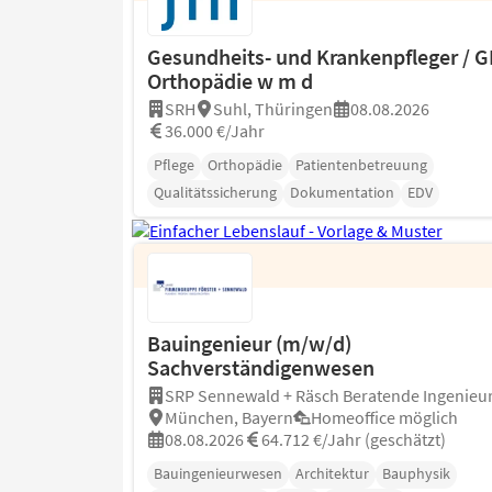
Gesundheits- und Krankenpfleger / 
Orthopädie w m d
SRH
Suhl, Thüringen
08.08.2026
36.000 €/Jahr
Pflege
Orthopädie
Patientenbetreuung
Qualitätssicherung
Dokumentation
EDV
Bauingenieur (m/w/d)
Sachverständigenwesen
SRP Sennewald + Räsch Beratende Ingenieur
München, Bayern
Homeoffice möglich
08.08.2026
64.712 €/Jahr (geschätzt)
Bauingenieurwesen
Architektur
Bauphysik