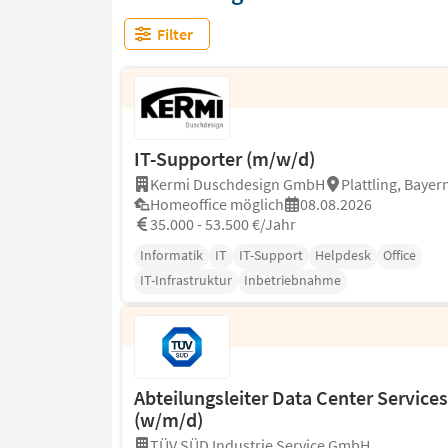
Filter
IT-Supporter (m/w/d)
Kermi Duschdesign GmbH
Plattling, Bayer
Homeoffice möglich
08.08.2026
35.000 - 53.500 €/Jahr
Informatik
IT
IT-Support
Helpdesk
Office
IT-Infrastruktur
Inbetriebnahme
Abteilungsleiter Data Center Services
(w/m/d)
TÜV SÜD Industrie Service GmbH