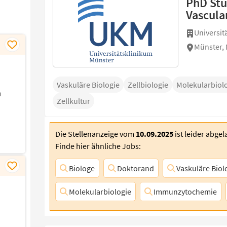
PhD Stu
Vascular
Universit
Münster,
Vaskuläre Biologie
Zellbiologie
Molekularbiol
n
Zellkultur
Die Stellenanzeige vom
10.09.2025
ist leider abgel
Finde hier ähnliche Jobs:
Biologe
Doktorand
Vaskuläre Biol
Molekularbiologie
Immunzytochemie