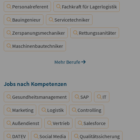
Personalreferent
Fachkraft für Lagerlogistik
Bauingenieur
Servicetechniker
Zerspanungsmechaniker
Rettungssanitäter
Maschinenbautechniker
Mehr Berufe
Jobs nach Kompetenzen
Gesundheitsmanagement
SAP
IT
Marketing
Logistik
Controlling
Außendienst
Vertrieb
Salesforce
DATEV
Social Media
Qualitätssicherung