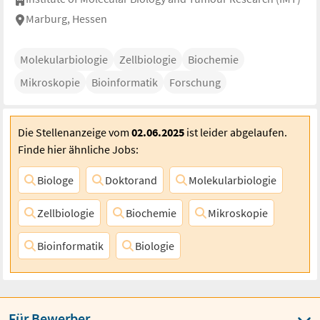
Inbetriebnahme
Marburg, Hessen
Molekularbiologie
Zellbiologie
Biochemie
Mikroskopie
Bioinformatik
Forschung
Abteilungsleiter Data Center Services (w/m/d)
TÜV SÜD Industrie Service GmbH
München, Bayern |München, Bayern...
Die Stellenanzeige vom
02.06.2025
ist leider abgelaufen.
07.08.2026
90.242,74 €/Jahr (geschätzt)
Finde hier ähnliche Jobs:
Elektrotechnik
Maschinenbau
Rechenzentrum
Kundenbetreuung
Projektmanagement
Kostenmanagement
Biologe
Doktorand
Molekularbiologie
Kalkulation
Zellbiologie
Biochemie
Mikroskopie
Bioinformatik
Biologie
Pflegekraft Interdisziplinäre Neuro-Reha
(m/w/d)
m&i-Klinikgruppe Enzensberg
Für Bewerber