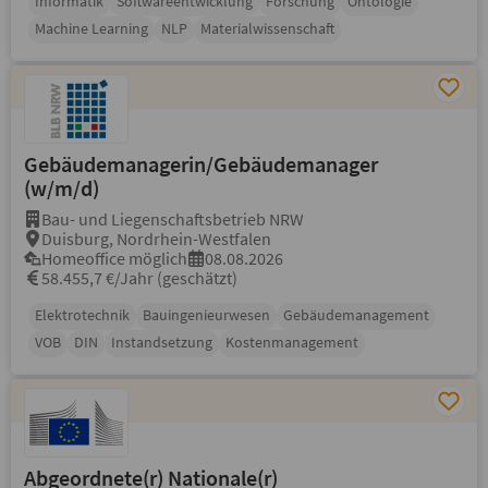
Informatik
Softwareentwicklung
Forschung
Ontologie
Machine Learning
NLP
Materialwissenschaft
Gebäudemanagerin/Gebäudemanager
(w/m/d)
Bau- und Liegenschaftsbetrieb NRW
Duisburg, Nordrhein-Westfalen
Homeoffice möglich
08.08.2026
58.455,7 €/Jahr (geschätzt)
Elektrotechnik
Bauingenieurwesen
Gebäudemanagement
VOB
DIN
Instandsetzung
Kostenmanagement
Abgeordnete(r) Nationale(r)