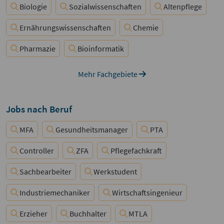
Biologie
Sozialwissenschaften
Altenpflege
Ernährungswissenschaften
Chemie
Pharmazie
Bioinformatik
Mehr Fachgebiete
Jobs nach Beruf
MFA
Gesundheitsmanager
PTA
Controller
ZFA
Pflegefachkraft
Sachbearbeiter
Werkstudent
Industriemechaniker
Wirtschaftsingenieur
Erzieher
Buchhalter
MTLA