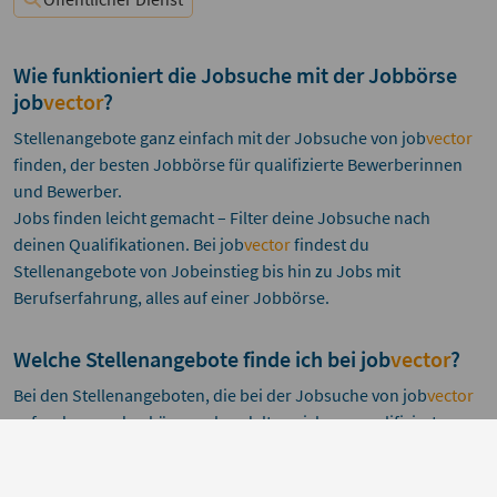
Wie funktioniert die Jobsuche mit der Jobbörse
job
vector
?
Stellenangebote ganz einfach mit der Jobsuche von
job
vector
finden, der besten Jobbörse für qualifizierte Bewerberinnen
und Bewerber.
Jobs finden leicht gemacht – Filter deine Jobsuche nach
deinen Qualifikationen. Bei
job
vector
findest du
Stellenangebote von Jobeinstieg bis hin zu Jobs mit
Berufserfahrung, alles auf einer Jobbörse.
Welche Stellenangebote finde ich bei
job
vector
?
Bei den Stellenangeboten, die bei der Jobsuche von
job
vector
gefunden werden können, handelt es sich um qualifizierte
Jobs aus allen Branchen.
Der Fokus der Stellen auf der Jobbörse liegt auf fachlicher