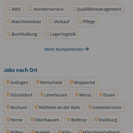
AWS
Kundenservice
Qualitätsmanagement
Maschinenbau
Verkauf
Pflege
Buchhaltung
Lagerlogistik
Mehr Kompetenzen
Jobs nach Ort
Solingen
Remscheid
Wuppertal
Düsseldorf
Leverkusen
Neuss
Essen
Bochum
Mülheim an der Ruhr
Gelsenkirchen
Herne
Oberhausen
Bottrop
Duisburg
Witten
Krefeld
Köln
Mönchengladbach