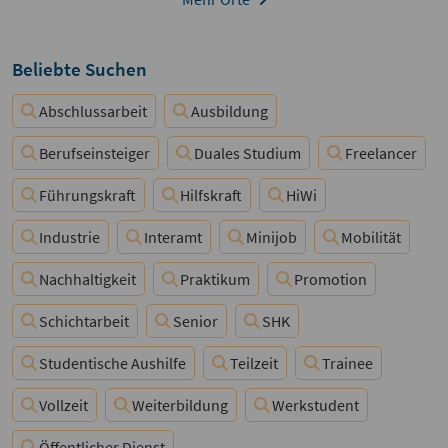
Beliebte Suchen
Abschlussarbeit
Ausbildung
Berufseinsteiger
Duales Studium
Freelancer
Führungskraft
Hilfskraft
HiWi
Industrie
Interamt
Minijob
Mobilität
Nachhaltigkeit
Praktikum
Promotion
Schichtarbeit
Senior
SHK
Studentische Aushilfe
Teilzeit
Trainee
Vollzeit
Weiterbildung
Werkstudent
Öffentlicher Dienst