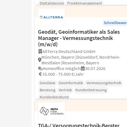
Digitalisierung
Projektmanagement
Schnellbewe
Geodät, Geoinformatiker als Sales
Manager - Vermessungstechnik
(m/w/d)
AllTerra Deutschland GmbH
München, Bayern |Düsseldorf, Nordrhein-
Westfalen |Rosenheim, Bayern
Homeoffice möglich
30.07.2026
55.000 - 75.000 €/Jahr
Geodäsie
Geoinformatik
Vermessungstechnik
Beratung
Vertrieb
Kundenbetreuung
Kundenberatung
TGA-/ Versorgungstechnik-Berater