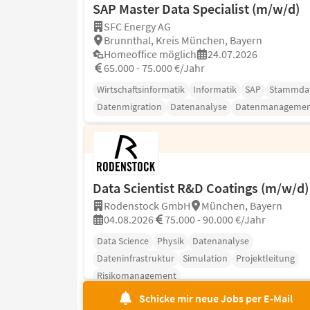
SAP Master Data Specialist (m/w/d)
SFC Energy AG
Brunnthal, Kreis München, Bayern
Homeoffice möglich
24.07.2026
65.000 - 75.000 €/Jahr
Wirtschaftsinformatik
Informatik
SAP
Stammda
Datenmigration
Datenanalyse
Datenmanagemen
Data Scientist R&D Coatings (m/w/d)
Rodenstock GmbH
München, Bayern
04.08.2026
75.000 - 90.000 €/Jahr
Data Science
Physik
Datenanalyse
Dateninfrastruktur
Simulation
Projektleitung
Risikomanagement
Schicke mir neue Jobs per E-Mail