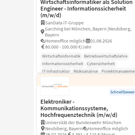
Wirtschaftsinformatiker als Solution
Engineer - Informationssicherheit
(m/w/d)
SanData IT-Gruppe
Garching bei München, Bayern |Neubiberg,
Bayern
Homeoffice möglich
01.08.2026
80.000 - 100.000 €/Jahr
Wirtschaftsinformatik
Betriebswirtschaftslehre
Informationssicherheit
Cybersicherheit
IT-Infrastruktur
Risikoanalyse
Projektmanageme
Schnellbewe
Elektroniker -
Kommunikationssysteme,
Hochfrequenztechnik (m/w/d)
Universität der Bundeswehr München
Neubiberg, Bayern
Homeoffice möglich
28.07.2026
3.391 - 4.115 €/Monat