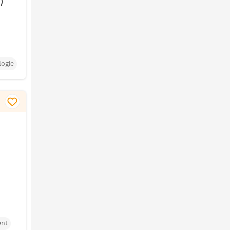
)
ogie
ent