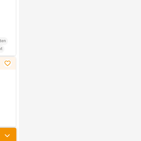
ten
t