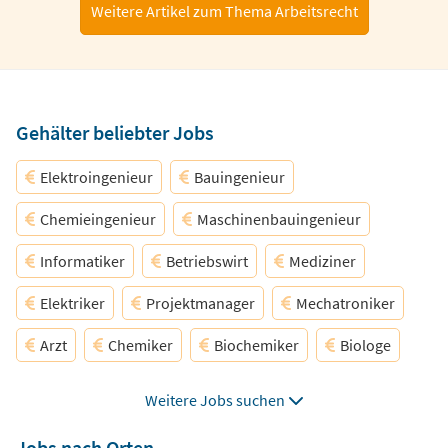
Weitere Artikel zum Thema Arbeitsrecht
Gehälter beliebter Jobs
Elektroingenieur
Bauingenieur
Chemieingenieur
Maschinenbauingenieur
Informatiker
Betriebswirt
Mediziner
Elektriker
Projektmanager
Mechatroniker
Arzt
Chemiker
Biochemiker
Biologe
Biotechnologe
Softwareentwickler
Weitere Jobs suchen
Systemadministrator
Pharmazeut
Physiker
Jobs nach Orten