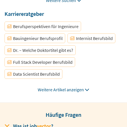
Weitere Suchen
Homeoffice
Hybrides Arbeiten
Büroarbeit
Mathematiker
Pharmazie
BTA
Karriereratgeber
Laborant
Data Scientist
Berufsperspektiven für Ingenieure
Bauingenieur Berufsprofil
Internist Berufsbild
Dr. – Welche Doktortitel gibt es?
Full Stack Developer Berufsbild
Data Scientist Berufsbild
Gehalt im öffentlichen Dienst
Weitere Artikel anzeigen
Karriere als Wirtschaftsingenieur
Promovieren – Bedeutung
Häufige Fragen
Das Vorstellungsgespräch
Das Medizinstudium
Was ist
job
vector
?