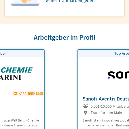
Deiner Traumarbeitgeber.
Arbeitgeber im Profil
eber
Top Arb
KARRIEREMESSE
Sanofi-Aventis Deu
5.001-10.000 Mitarbeit
Frankfurt am Main
in aller Welt Berlin-Chemie
Sanofi ist ein innovatives glo
t moderne Arzneimittel aus
mit einer einheitlichen Bestim