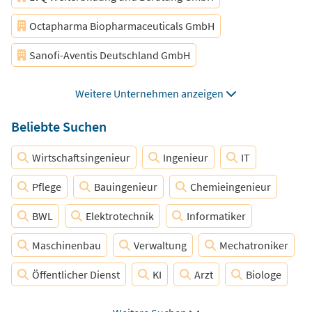
Nordrhein-Westfalen
Wuppertal
Bayern
Octapharma Biopharmaceuticals GmbH
Düsseldorf
Essen
Bochum
Duisburg
Sanofi-Aventis Deutschland GmbH
Baden-Württemberg
Köln
Dortmund
Hessen
Universitätsklinikum Düsseldorf
Weitere Unternehmen anzeigen
Berlin
Niedersachsen
München
Bonn
Universitätsmedizin der Johannes Gutenberg-Universität Mainz
Beliebte Suchen
Hamburg
Münster
Stuttgart
Sachsen
Rheinland-Pfalz
Wirtschaftsingenieur
Bielefeld
Ingenieur
Mannheim
Dresden
IT
Hannover
Pflege
Nürnberg
Bauingenieur
Schleswig-Holstein
Chemieingenieur
Thüringen
BWL
Brandenburg
Elektrotechnik
Leipzig
Informatiker
Sachsen-Anhalt
Maschinenbau
Mecklenburg-Vorpommern
Verwaltung
Mechatroniker
Bremen
Öffentlicher Dienst
Saarland
Frankfurt
KI
Arzt
Biologe
Marketing
Softwareentwickler