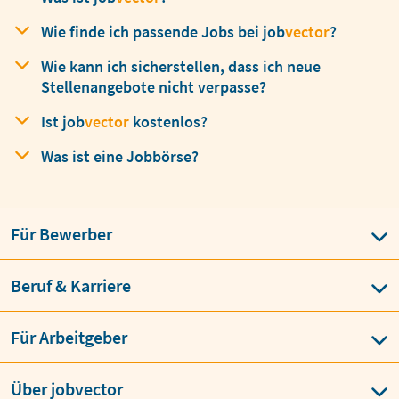
Leitfaden für deinen perfekten Lebenslauf
Wie finde ich passende Jobs bei
job
vector
?
Krankenschwester Berufsbild
Wie kann ich sicherstellen, dass ich neue
Stellenangebote nicht verpasse?
Business Casual Dresscode
Ist
job
vector
kostenlos?
Arbeitszeugnis – Noten verstehen
Was ist eine Jobbörse?
Elektriker Berufsbild
Softwareentwickler* Berufsbild
Für Bewerber
Augenarzt* Berufsbild
Data Analyst Berufsbild
Integrität im Beruf
Regulatory Affairs Manager*
Beruf & Karriere
Professor – Gehalt
CRA Erfahrungsbericht
Für Arbeitgeber
Patentanwalt* Berufsbild
Über jobvector
Produktmanager* Berufsbild
CRA Berufsbild