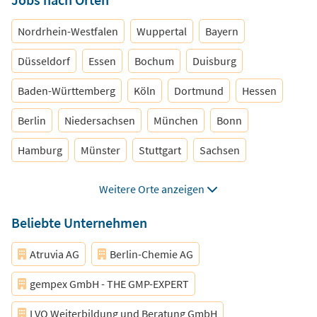
Data Scientist
Nordrhein-Westfalen
Wuppertal
Bayern
Düsseldorf
Essen
Bochum
Duisburg
Baden-Württemberg
Köln
Dortmund
Hessen
Berlin
Niedersachsen
München
Bonn
Hamburg
Münster
Stuttgart
Sachsen
Rheinland-Pfalz
Bielefeld
Mannheim
Dresden
Weitere Orte anzeigen
Hannover
Nürnberg
Schleswig-Holstein
Beliebte Unternehmen
Thüringen
Brandenburg
Leipzig
Atruvia AG
Berlin-Chemie AG
Sachsen-Anhalt
Mecklenburg-Vorpommern
gempex GmbH - THE GMP-EXPERT
Bremen
Saarland
Frankfurt
LVQ Weiterbildung und Beratung GmbH