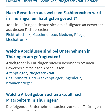
Facharzt
,
Oberarzt
,
Techniker
,
Pflegefachkraft
,
Berater
.
Nach Bewerbern aus welchen Fachbereichen wird
in Thüringen am häufigsten gesucht?
Jobs in
Thüringen
richten sich am häufigsten an Bewerber
aus diesen Fachbereichen:
Elektrotechnik
,
Maschinenbau
,
Medizin
,
Pflege
,
Mechatronik
.
Welche Abschlüsse sind bei Unternehmen in
Thüringen am gefragtesten?
Arbeitgeber in
Thüringen
suchen besonders oft nach
Bewerbern mit diesen Abschlüssen:
Altenpfleger
,
Pflegefachkraft
,
Gesundheits- und Krankenpfleger
,
Ingenieur
,
Krankenpfleger
.
Welche Arbeitgeber suchen aktuell nach
Mitarbeitern in Thüringen?
Die folgenden Unternehmen suchen zurzeit in
Thüringen