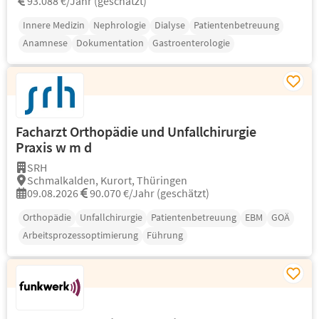
93.088 €/Jahr (geschätzt)
Innere Medizin
Nephrologie
Dialyse
Patientenbetreuung
Anamnese
Dokumentation
Gastroenterologie
Facharzt Orthopädie und Unfallchirurgie
Praxis w m d
SRH
Schmalkalden, Kurort, Thüringen
09.08.2026
90.070 €/Jahr (geschätzt)
Orthopädie
Unfallchirurgie
Patientenbetreuung
EBM
GOÄ
Arbeitsprozessoptimierung
Führung