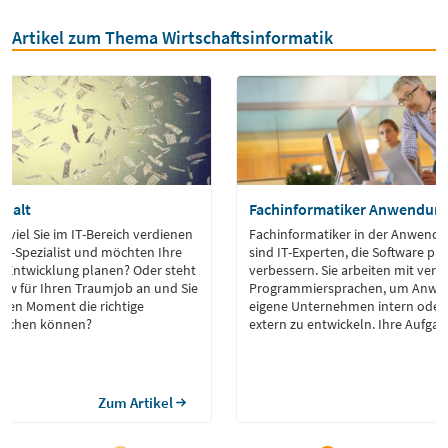
Artikel zum Thema Wirtschaftsinformatik
ehalt
Fachinformatiker Anwendun
e viel Sie im IT-Bereich verdienen
Fachinformatiker in der Anwend
IT-Spezialist und möchten Ihre
sind IT-Experten, die Software 
e Entwicklung planen? Oder steht
verbessern. Sie arbeiten mit ver
view für Ihren Traumjob an und Sie
Programmiersprachen, um Anwen
igen Moment die richtige
eigene Unternehmen intern oder
machen können?
extern zu entwickeln. Ihre Aufga
Softwareeinführung, die Wartung
Programme und die Schulung von
dem Umgang von Software.
Zum Artikel