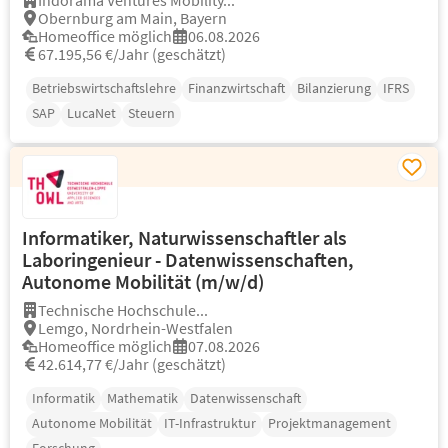
Indorama Ventures Mobility...
Obernburg am Main, Bayern
Homeoffice möglich
06.08.2026
67.195,56 €/Jahr (geschätzt)
Betriebswirtschaftslehre
Finanzwirtschaft
Bilanzierung
IFRS
SAP
LucaNet
Steuern
Informatiker, Naturwissenschaftler als
Laboringenieur - Datenwissenschaften,
Autonome Mobilität (m/w/d)
Technische Hochschule...
Lemgo, Nordrhein-Westfalen
Homeoffice möglich
07.08.2026
42.614,77 €/Jahr (geschätzt)
Informatik
Mathematik
Datenwissenschaft
Autonome Mobilität
IT-Infrastruktur
Projektmanagement