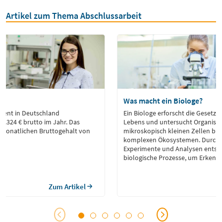
Artikel zum Thema Abschlussarbeit
lt
Was macht ein Biologe?
dient in Deutschland
Ein Biologe erforscht die Gesetz
57.324 € brutto im Jahr. Das
Lebens und untersucht Organism
 monatlichen Bruttogehalt von
mikroskopisch kleinen Zellen bis 
komplexen Ökosystemen. Durch 
Experimente und Analysen entsch
biologische Prozesse, um Erkennt
Evolution, Genetik oder Stoffwec
Je nach Spezialisierung arbeitet e
Forschung, im Umweltschutz, in d
Zum Artikel
in der industriellen Entwicklung, 