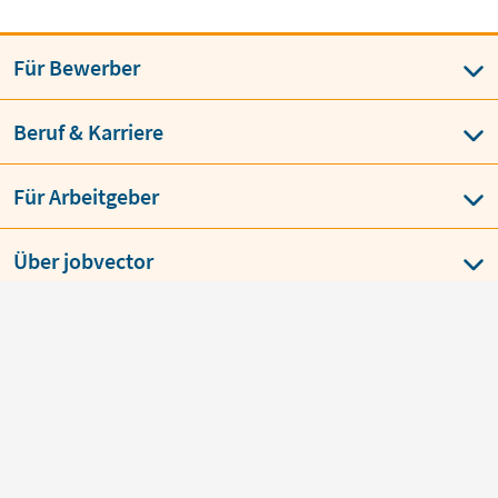
Für Bewerber
Beruf & Karriere
Für Arbeitgeber
Über jobvector
AGB
Datenschutz
Impressum
Language
BESTE JOBBÖRSE
job
vector
über 150 x ausgezeichnet von
Bewerbern & Arbeitgebern
Copyright © jobvector GmbH 2026