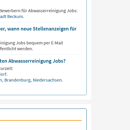
 Bewerbern für
Abwasserreinigung
Jobs:
tadt Beckum
.
er, wann neue Stellenanzeigen für
inigung
Jobs bequem per E-Mail
fentlicht werden.
isten Abwasserreinigung Jobs?
urzeit:
dorf
.
en
,
Brandenburg
,
Niedersachsen
.