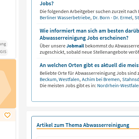
Jobs?
Die folgenden Arbeitgeber suchen zurzeit nach
Berliner Wasserbetriebe
,
Dr. Born - Dr. Ermel
,
S
Wie informiert man sich am besten darüb
Abwasserreinigung Jobs erscheinen?
ung
Über unsere
Jobmail
bekommst du
Abwasserre
GIS
zugeschickt, sobald neue Stellenangebote veröf
An welchen Orten gibt es aktuell die me
Beliebte Orte für
Abwasserreinigung
Jobs sind z
Beckum, Westfalen
,
Achim bei Bremen
,
Stahns
Die meisten Jobs gibt es in:
Nordrhein-Westfal
Artikel zum Thema Abwasserreinigung