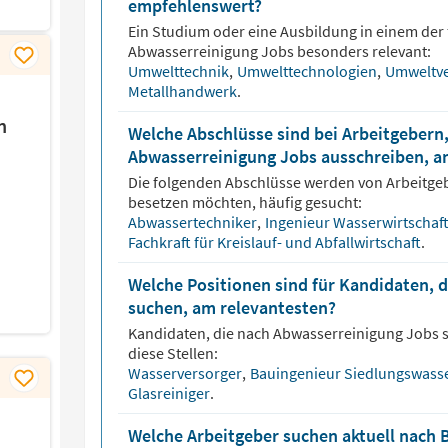
empfehlenswert?
Ein Studium oder eine Ausbildung in einem der 
Abwasserreinigung
Jobs besonders relevant:
Umwelttechnik
,
Umwelttechnologien
,
Umweltve
Metallhandwerk
.
n
Welche Abschlüsse sind bei Arbeitgebern,
Abwasserreinigung Jobs ausschreiben, a
Die folgenden Abschlüsse werden von Arbeitge
besetzen möchten, häufig gesucht:
Abwassertechniker
,
Ingenieur Wasserwirtschaf
Fachkraft für Kreislauf- und Abfallwirtschaft
.
Welche Positionen sind für Kandidaten, 
suchen, am relevantesten?
Kandidaten, die nach
Abwasserreinigung
Jobs s
diese Stellen:
Wasserversorger
,
Bauingenieur Siedlungswasse
Glasreiniger
.
Welche Arbeitgeber suchen aktuell nach