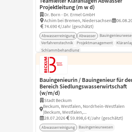
Teamleiter Kläranlagen Abwasser
Projektleitung (m w d)
Dr. Born - Dr. Ermel GmbH
Achim bei Bremen, Niedersachsen
06.08.2
74.690 €/Jahr (geschätzt)
Bauingenieurwese
Abwasserreinigung
Abwasser
Verfahrenstechnik
Projektmanagement
Kläranla
Schlammbehandlung
Bauingenieurin / Bauingenieur für de
Bereich Siedlungswasserwirtschaft
(w/m/d)
Stadt Beckum
Beckum, Westfalen, Nordrhein-Westfalen
|Beckum, Westfalen,...
28.07.2026
59.898,6 €/Jahr (geschätzt)
Bauingenieurwesen
Abwasserreinigung