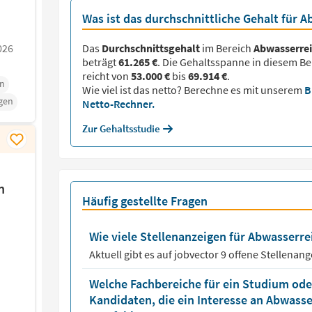
Was ist das durchschnittliche Gehalt für 
026
Das
Durchschnittsgehalt
im Bereich
Abwasserre
beträgt
61.265 €
. Die Gehaltsspanne in diesem Be
reicht von
53.000 €
bis
69.914 €
.
n
Wie viel ist das netto? Berechne es mit unserem
B
gen
Netto-Rechner.
Zur Gehaltsstudie
n
Häufig gestellte Fragen
Wie viele Stellenanzeigen für Abwasserrei
Aktuell gibt es auf jobvector
9
offene Stellenang
Welche Fachbereiche für ein Studium oder
Kandidaten, die ein Interesse an Abwass