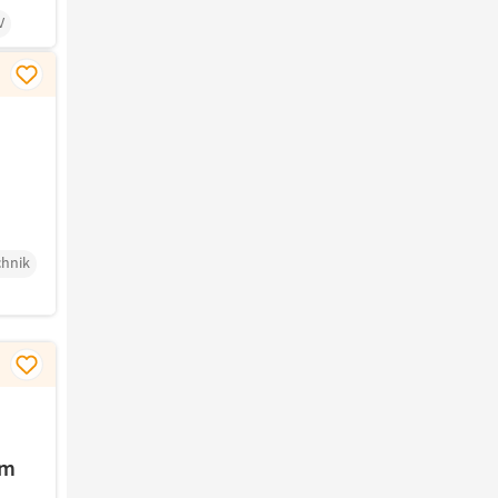
V
hnik
im