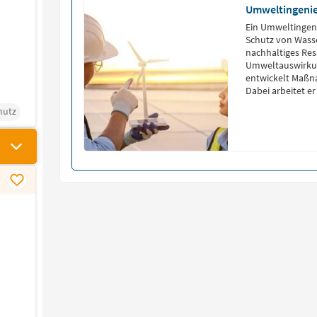
Umweltingeni
Ein Umweltingen
Schutz von Wasse
nachhaltiges Re
Umweltauswirkun
entwickelt Maßn
Dabei arbeitet er
Behörden und U
hutz
Planung technis
Umweltstandards
Einhaltung […]