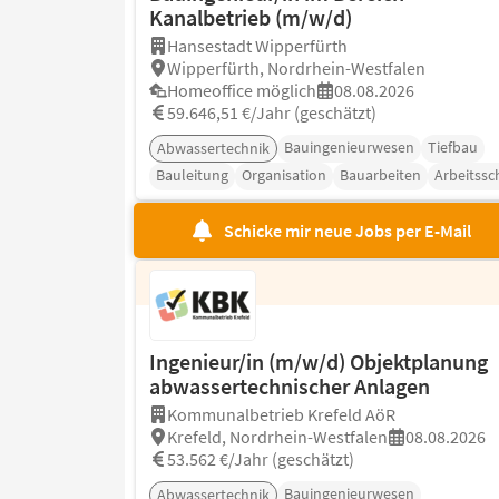
Kanalbetrieb (m/w/d)
Hansestadt Wipperfürth
Wipperfürth, Nordrhein-Westfalen
Homeoffice möglich
08.08.2026
59.646,51 €/Jahr (geschätzt)
Bauingenieurwesen
Tiefbau
Abwassertechnik
Bauleitung
Organisation
Bauarbeiten
Arbeitssc
Schicke mir neue Jobs per E-Mail
Ingenieur/in (m/w/d) Objektplanung
abwassertechnischer Anlagen
Kommunalbetrieb Krefeld AöR
Krefeld, Nordrhein-Westfalen
08.08.2026
53.562 €/Jahr (geschätzt)
Bauingenieurwesen
Abwassertechnik