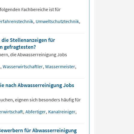
folgenden Fachbereiche ist für
rfahrenstechnik
,
Umweltschutztechnik
,
 die Stellenanzeigen für
m gefragtesten?
bern, die
Abwasserreinigung
Jobs
t
,
Wasserwirtschaftler
,
Wassermeister
,
die nach Abwasserreinigung Jobs
uchen, eignen sich besonders häufig für
rwirtschaft
,
Abfertiger
,
Kanalreiniger
,
 Bewerbern für Abwasserreinigung