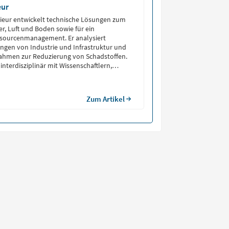
eur
ieur entwickelt technische Lösungen zum
r, Luft und Boden sowie für ein
ssourcenmanagement. Er analysiert
gen von Industrie und Infrastruktur und
ahmen zur Reduzierung von Schadstoffen.
 interdisziplinär mit Wissenschaftlern,
nternehmen zusammen. Neben der
cher Systeme bewertet er
 und gesetzliche Vorgaben, um deren
Zum Artikel