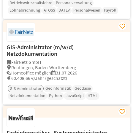
Betriebswirtschaftslehre
Personalverwaltung
Lohnabrechnung
ATOSS
DATEV
Personalwesen
Payroll
GIS-Administrator (m/w/d)
Netzdokumentation
FairNetz GmbH
Reutlingen, Baden-Württemberg
Homeoffice möglich
31.07.2026
60.408,66 €/Jahr (geschätzt)
Geoinformatik
Geodäsie
GIS-Administrator
Netzdokumentation
Python
JavaScript
HTML
Fachinformatiker - Systemadministrator