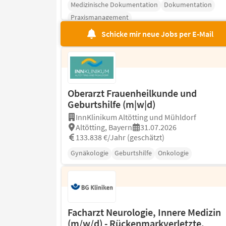
Medizinische Dokumentation
Dokumentation
Praxismanagement
Schicke mir neue Jobs per E-Mail
Oberarzt Frauenheilkunde und
Geburtshilfe (m|w|d)
InnKlinikum Altötting und Mühldorf
Altötting, Bayern
31.07.2026
133.838 €/Jahr (geschätzt)
Gynäkologie
Geburtshilfe
Onkologie
Facharzt Neurologie, Innere Medizin
(m/w/d) - Rückenmarkverletzte,