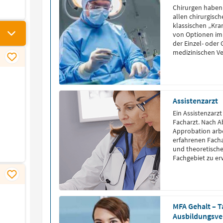
Chirurgen haben 
allen chirurgisc
klassischen „Kran
von Optionen im 
der Einzel- oder
medizinischen V
Assistenzarzt
Ein Assistenzarzt
Facharzt. Nach 
Approbation arbe
erfahrenen Facha
und theoretisch
Fachgebiet zu e
MFA Gehalt – T
Ausbildungsve