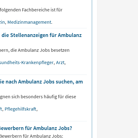
folgenden Fachbereiche ist für
zin
,
Medizinmanagement
.
, die Stellenanzeigen für Ambulanz
bern, die
Ambulanz
Jobs besetzen
sundheits-Krankenpfleger
,
Arzt
,
die nach Ambulanz Jobs suchen, am
gnen sich besonders häufig für diese
ft
,
Pflegehilfskraft
,
 Bewerbern für Ambulanz Jobs?
 Bewerbern für
Ambulanz
Jobs: