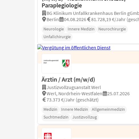
Paraplegiologie
BG Klinikum Unfallkrankenhaus Berlin gGm
Berlin
04.08.2026
81.728,19 €/Jahr (gesch
Neurologie
Innere Medizin
Neurochirurgie
Unfallchirurgie
Ärztin / Arzt (m/w/d)
Justizvollzugsanstalt Werl
Werl, Nordrhein-Westfalen
25.07.2026
73.373 €/Jahr (geschätzt)
Medizin
Innere Medizin
Allgemeinmedizin
Suchtmedizin
Justizvollzug