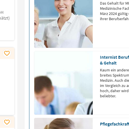
Das Gehalt für M
Medizinische Fach
bH
März 2024 gültig
ätzt)
ihrer Berufserfa
Internist Beru
& Gehalt
Kaum ein anderes
breites Spektrum
Medizin. Auch d
im Vergleich zu 
hoch, daher wird
beliebter.
Pflegefachkraf