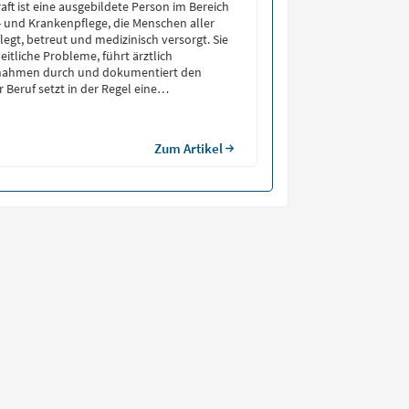
aft ist eine ausgebildete Person im Bereich
 und Krankenpflege, die Menschen aller
legt, betreut und medizinisch versorgt. Sie
itliche Probleme, führt ärztlich
nahmen durch und dokumentiert den
r Beruf setzt in der Regel eine
eneralistische Pflegeausbildung voraus,
Krankenpflege, Kinderkrankenpflege und
int. Pflegefachkraft Aufgaben […]
Zum Artikel