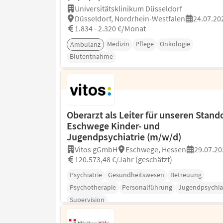
Universitätsklinikum Düsseldorf
Düsseldorf, Nordrhein-Westfalen
24.07.20
1.834 - 2.320 €/Monat
Medizin
Pflege
Onkologie
Ambulanz
Blutentnahme
Oberarzt als Leiter für unseren Stand
Eschwege Kinder- und
Jugendpsychiatrie (m/w/d)
Vitos gGmbH
Eschwege, Hessen
29.07.20
120.573,48 €/Jahr (geschätzt)
Psychiatrie
Gesundheitswesen
Betreuung
Psychotherapie
Personalführung
Jugendpsychia
Supervision