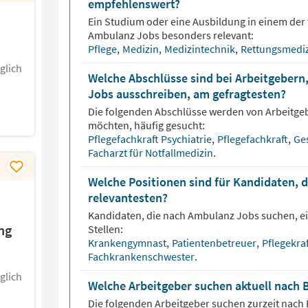
empfehlenswert?
Ein Studium oder eine Ausbildung in einem der 
Ambulanz
Jobs besonders relevant:
Pflege
,
Medizin
,
Medizintechnik
,
Rettungsmedi
glich
Welche Abschlüsse sind bei Arbeitgebern
Jobs ausschreiben, am gefragtesten?
Die folgenden Abschlüsse werden von Arbeitge
möchten, häufig gesucht:
Pflegefachkraft Psychiatrie
,
Pflegefachkraft
,
Ge
Facharzt für Notfallmedizin
.
Welche Positionen sind für Kandidaten, 
relevantesten?
Kandidaten, die nach
Ambulanz
Jobs suchen, ei
ng
Stellen:
Krankengymnast
,
Patientenbetreuer
,
Pflegekra
Fachkrankenschwester
.
glich
Welche Arbeitgeber suchen aktuell nach
Die folgenden Arbeitgeber suchen zurzeit nach