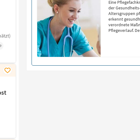
Eine Pflegefachkr
der Gesundheits-
Altersgruppen pf
erkennt gesundhe
verordnete Maß
Pflegeverlauf. De
ätzt)
abgeschlossene g
die Inhalte der 
e
Altenpflege vere
ost