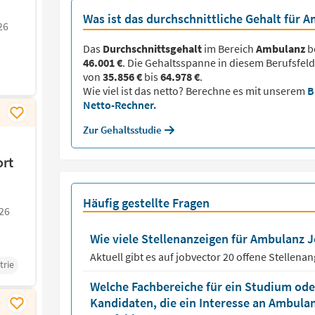
Was ist das durchschnittliche Gehalt für 
26
Das
Durchschnittsgehalt
im Bereich
Ambulanz
b
46.001 €
. Die Gehaltsspanne in diesem Berufsfeld
von
35.856 €
bis
64.978 €
.
Wie viel ist das netto? Berechne es mit unserem
B
Netto-Rechner.
Zur Gehaltsstudie
ort
Häufig gestellte Fragen
26
Wie viele Stellenanzeigen für Ambulanz Jo
Aktuell gibt es auf jobvector
20
offene Stellena
trie
Welche Fachbereiche für ein Studium oder
Kandidaten, die ein Interesse an Ambula