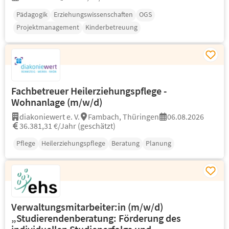
Pädagogik
Erziehungswissenschaften
OGS
Projektmanagement
Kinderbetreuung
Fachbetreuer Heilerziehungspflege -
Wohnanlage (m/w/d)
diakoniewert e. V.
Fambach, Thüringen
06.08.2026
36.381,31 €/Jahr (geschätzt)
Pflege
Heilerziehungspflege
Beratung
Planung
Verwaltungsmitarbeiter:in (m/w/d)
„Studierendenberatung: Förderung des