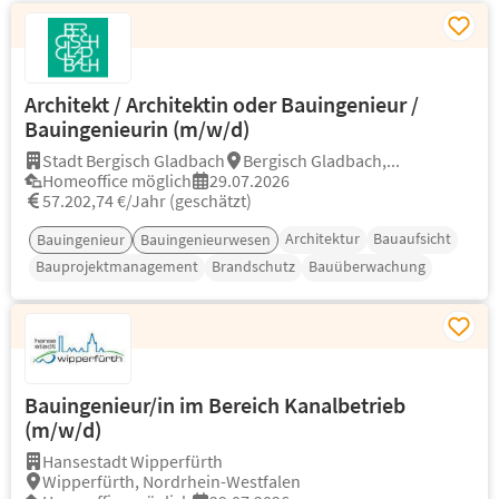
Architekt / Architektin oder Bauingenieur /
Bauingenieurin (m/w/d)
Stadt Bergisch Gladbach
Bergisch Gladbach,...
Homeoffice möglich
29.07.2026
57.202,74 €/Jahr (geschätzt)
Architektur
Bauaufsicht
Bauingenieur
Bauingenieurwesen
Bauprojektmanagement
Brandschutz
Bauüberwachung
Bauingenieur/in im Bereich Kanalbetrieb
(m/w/d)
Hansestadt Wipperfürth
Wipperfürth, Nordrhein-Westfalen