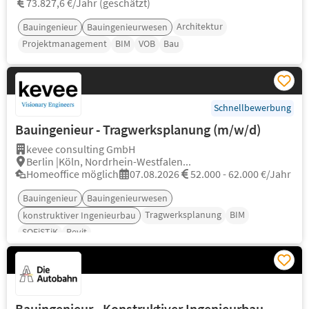
73.827,6 €/Jahr (geschätzt)
Architektur
Bauingenieur
Bauingenieurwesen
Projektmanagement
BIM
VOB
Bau
Schnellbewerbung
Bauingenieur - Tragwerksplanung (m/w/d)
kevee consulting GmbH
Berlin |Köln, Nordrhein-Westfalen...
Homeoffice möglich
07.08.2026
52.000 - 62.000 €/Jahr
Bauingenieur
Bauingenieurwesen
Tragwerksplanung
BIM
konstruktiver Ingenieurbau
SOFiSTiK
Revit
Bauingenieur - Konstruktiver Ingenieurbau