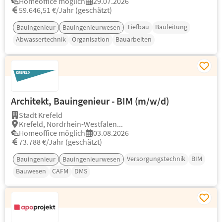
Homeoffice möglich
29.07.2026
59.646,51 €/Jahr (geschätzt)
Tiefbau
Bauleitung
Bauingenieur
Bauingenieurwesen
Abwassertechnik
Organisation
Bauarbeiten
Architekt, Bauingenieur - BIM (m/w/d)
Stadt Krefeld
Krefeld, Nordrhein-Westfalen...
Homeoffice möglich
03.08.2026
73.788 €/Jahr (geschätzt)
Versorgungstechnik
BIM
Bauingenieur
Bauingenieurwesen
Bauwesen
CAFM
DMS