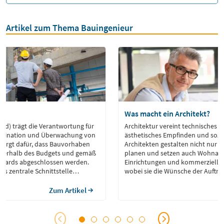
Artikel zum Thema Bauingenieur
Was macht ein Architekt?
w/d) trägt die Verantwortung für
Architektur vereint technisches W
ordination und Überwachung von
ästhetisches Empfinden und sozia
 sorgt dafür, dass Bauvorhaben
Architekten gestalten nicht nur 
nnerhalb des Budgets und gemäß
planen und setzen auch Wohnanla
ndards abgeschlossen werden.
Einrichtungen und kommerzielle 
als zentrale Schnittstelle
wobei sie die Wünsche der Auftrag
n, Architekten, Ingenieuren,
Vorgaben und Umweltaspekte so
sführenden Unternehmen. Zu
Bedürfnisse der zukünftigen Nutz
Zum Artikel
gehört auch die Einhaltung von
berücksichtigen​​.
riften und gesetzlichen
…]