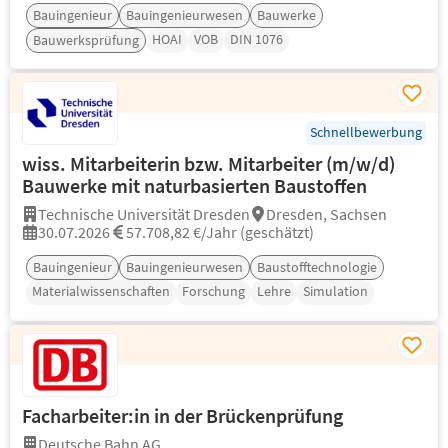
Bauingenieur
Bauingenieurwesen
Bauwerke
HOAI
VOB
DIN 1076
Bauwerksprüfung
Schnellbewerbung
wiss. Mitarbeiterin bzw. Mitarbeiter (m/w/d)
Bauwerke mit naturbasierten Baustoffen
Technische Universität Dresden
Dresden, Sachsen
30.07.2026
57.708,82 €/Jahr (geschätzt)
Bauingenieur
Bauingenieurwesen
Baustofftechnologie
Materialwissenschaften
Forschung
Lehre
Simulation
Facharbeiter:in in der Brückenprüfung
Deutsche Bahn AG