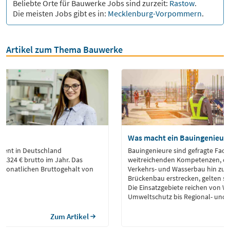
Beliebte Orte für
Bauwerke
Jobs sind zurzeit:
Rastow
.
Die meisten Jobs gibt es in:
Mecklenburg-Vorpommern
.
Artikel zum Thema Bauwerke
lt
Was macht ein Bauingenieur
dient in Deutschland
Bauingenieure sind gefragte Fachk
57.324 € brutto im Jahr. Das
weitreichenden Kompetenzen, die
 monatlichen Bruttogehalt von
Verkehrs- und Wasserbau hin zum
Brückenbau erstrecken, gelten sie 
Die Einsatzgebiete reichen von
Umweltschutz bis Regional- und 
Zum Artikel