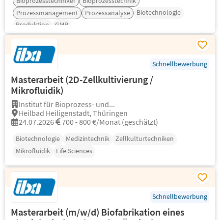
Bioprozesstechniker
Bioprozesstechnik
Biotechnologie
Prozessmanagement
Prozessanalyse
Produktion
GMP
Schnellbewerbung
Masterarbeit (2D-Zellkultivierung /
Mikrofluidik)
Institut für Bioprozess- und...
Heilbad Heiligenstadt, Thüringen
24.07.2026
700 - 800 €/Monat (geschätzt)
Biotechnologie
Medizintechnik
Zellkulturtechniken
Mikrofluidik
Life Sciences
Schnellbewerbung
Masterarbeit (m/w/d) Biofabrikation eines