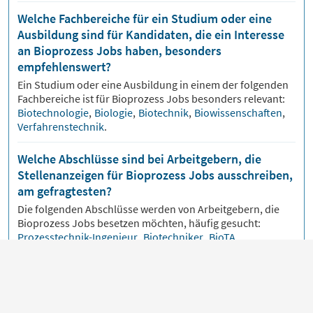
Welche Fachbereiche für ein Studium oder eine
Ausbildung sind für Kandidaten, die ein Interesse
an Bioprozess Jobs haben, besonders
empfehlenswert?
Ein Studium oder eine Ausbildung in einem der folgenden
Fachbereiche ist für
Bioprozess
Jobs besonders relevant:
Biotechnologie
,
Biologie
,
Biotechnik
,
Biowissenschaften
,
Verfahrenstechnik
.
Welche Abschlüsse sind bei Arbeitgebern, die
Stellenanzeigen für Bioprozess Jobs ausschreiben,
am gefragtesten?
Die folgenden Abschlüsse werden von Arbeitgebern, die
Bioprozess
Jobs besetzen möchten, häufig gesucht:
Prozesstechnik-Ingenieur
,
Biotechniker
,
BioTA
,
Biopharmazeut
,
Bioverfahrenstechniker
.
Welche Positionen sind für Kandidaten, die nach
Bioprozess Jobs suchen, am relevantesten?