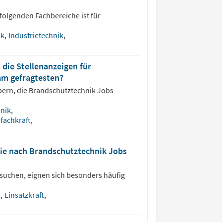
folgenden Fachbereiche ist für
ik
,
Industrietechnik
,
 die Stellenanzeigen für
am gefragtesten?
bern, die
Brandschutztechnik
Jobs
hnik
,
sfachkraft
,
die nach Brandschutztechnik Jobs
suchen, eignen sich besonders häufig
r
,
Einsatzkraft
,