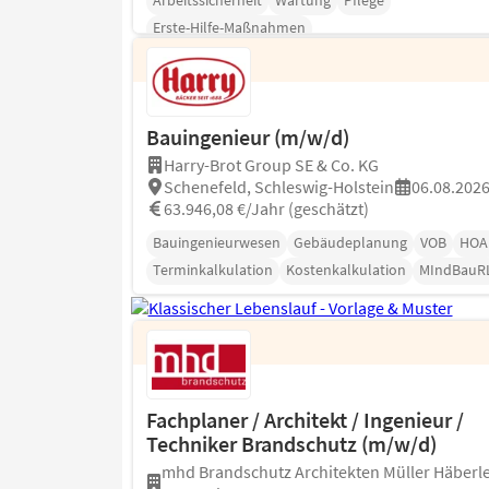
Arbeitssicherheit
Wartung
Pflege
Erste-Hilfe-Maßnahmen
Bauingenieur (m/w/d)
Harry-Brot Group SE & Co. KG
Schenefeld, Schleswig-Holstein
06.08.202
63.946,08 €/Jahr (geschätzt)
Bauingenieurwesen
Gebäudeplanung
VOB
HOA
Terminkalkulation
Kostenkalkulation
MIndBauR
Fachplaner / Architekt / Ingenieur /
Techniker Brandschutz (m/w/d)
mhd Brandschutz Architekten Müller Häberl