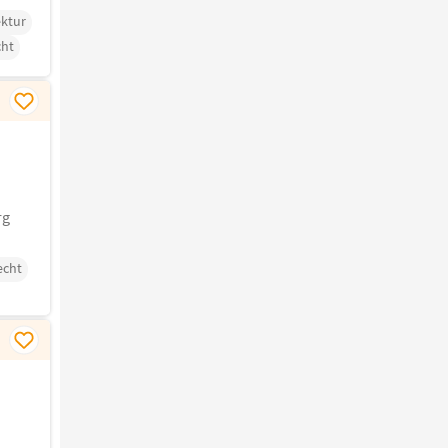
ektur
cht
rg
echt