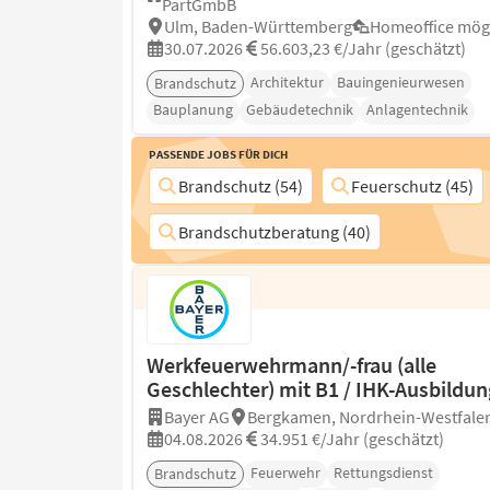
PartGmbB
Ulm, Baden-Württemberg
Homeoffice mög
30.07.2026
56.603,23 €/Jahr (geschätzt)
Architektur
Bauingenieurwesen
Brandschutz
Bauplanung
Gebäudetechnik
Anlagentechnik
Passende Jobs für Dich
Brandschutz (54)
Feuerschutz (45)
Brandschutzberatung (40)
Werkfeuerwehrmann/-frau (alle
Geschlechter) mit B1 / IHK-Ausbildun
Bayer AG
Bergkamen, Nordrhein-Westfale
04.08.2026
34.951 €/Jahr (geschätzt)
Feuerwehr
Rettungsdienst
Brandschutz