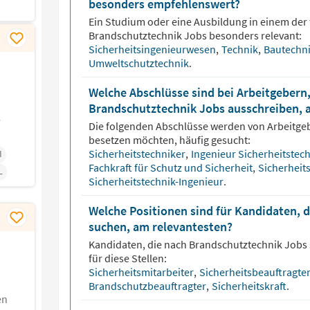
besonders empfehlenswert?
Ein Studium oder eine Ausbildung in einem der 
Brandschutztechnik
Jobs besonders relevant:
Sicherheitsingenieurwesen
,
Technik
,
Bautechn
Umweltschutztechnik
.
Welche Abschlüsse sind bei Arbeitgebern,
Brandschutztechnik Jobs ausschreiben, 
6
Die folgenden Abschlüsse werden von Arbeitge
besetzen möchten, häufig gesucht:
Sicherheitstechniker
,
Ingenieur Sicherheitstec
I
Fachkraft für Schutz und Sicherheit
,
Sicherheit
L
Sicherheitstechnik-Ingenieur
.
Welche Positionen sind für Kandidaten, 
suchen, am relevantesten?
Kandidaten, die nach
Brandschutztechnik
Jobs 
für diese Stellen:
Sicherheitsmitarbeiter
,
Sicherheitsbeauftragte
Brandschutzbeauftragter
,
Sicherheitskraft
.
en