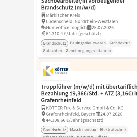
Sachbearbeiter/in vorbeugender
Brandschutz (m/w/d)
Märkischer Kreis
Lüdenscheid, Nordrhein-Westfalen
Homeoffice möglich
28.07.2026
64.310,4 €/Jahr (geschätzt)
Bauingenieurwesen
Architektur
Brandschutz
Gutachten
Genehmigungsverfahren
Truppführer (m/w/d) mit übertariflic
Bezahlung 19,36€/Std. + ATZ (3,16€) i
Grafenrheinfeld
KÖTTER Fire & Service GmbH & Co. KG
Grafenrheinfeld, Bayern
24.07.2026
44.308,66 €/Jahr (geschätzt)
Maschinenbau
Elektrotechnik
Brandschutz