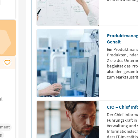
Product Owner da
definiert und ver
Produktmanage
Gehalt
Ein Produktmana
Produkten, indem
Ziele des Unter
begleitet das P
also den gesamte
zum Marktaustrit
al
CIO – Chief In
Der Chief Informa
Führungskraft in
Verwaltung und s
ement
Informationstechn
g
dass IT-Investit