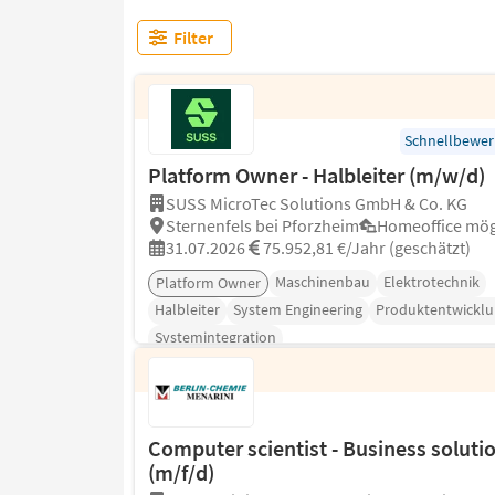
Filter
Schnellbewe
Platform Owner - Halbleiter (m/w/d)
SUSS MicroTec Solutions GmbH & Co. KG
Sternenfels bei Pforzheim
Homeoffice mög
31.07.2026
75.952,81 €/Jahr (geschätzt)
Maschinenbau
Elektrotechnik
Platform Owner
Halbleiter
System Engineering
Produktentwicklu
Systemintegration
Computer scientist - Business soluti
(m/f/d)