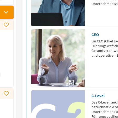
Unternehmenszie
einschließlich H
Dateninfrastrukt
CEO
Ein CEO (Chief Exe
Führungskraft e
Gesamtverantwor
und operativen E
C-Level
Das C-Level, auc
bezeichnet die 
Unternehmens u
Führungsposition