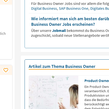
Für
Business Owner
Jobs sind vor allem die fol
Digital Business
,
SAP Business One
,
Digitales B
Wie informiert man sich am besten darüb
Business Owner Jobs erscheinen?
Über unsere
Jobmail
bekommst du
Business 
lich
zugeschickt, sobald neue Stellenangebote veröf
Artikel zum Thema Business Owner
Product Owne
)
Ein Product Owne
verantwortlich. 
Produktvision und
dass die Bedürf
berücksichtigt 
dem Entwicklung