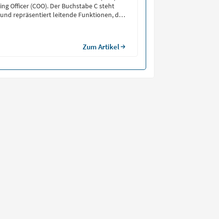
ing Officer (COO). Der Buchstabe C steht
 und repräsentiert leitende Funktionen, die
strategie festlegen, wichtige
reffen und das Tagesgeschäft mit den
elen des […]
Zum Artikel