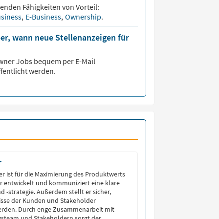
genden Fähigkeiten von Vorteil:
usiness
,
E-Business
,
Ownership
.
er, wann neue Stellenanzeigen für
Owner
Jobs bequem per E-Mail
fentlicht werden.
r
r ist für die Maximierung des Produktwerts
Er entwickelt und kommuniziert eine klare
 -strategie. Außerdem stellt er sicher,
nisse der Kunden und Stakeholder
werden. Durch enge Zusammenarbeit mit
steam und Stakeholdern sorgt der