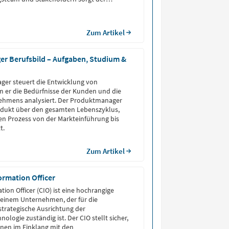
für, dass die Produktanforderungen klar
ständlich sind. So stellt […]
Zum Artikel
r Berufsbild – Aufgaben, Studium &
ger steuert die Entwicklung von
 er die Bedürfnisse der Kunden und die
nehmens analysiert. Der Produktmanager
rodukt über den gesamten Lebenszyklus,
n Prozess von der Markteinführung bis
t.
Zum Artikel
formation Officer
tion Officer (CIO) ist eine hochrangige
 einem Unternehmen, der für die
trategische Ausrichtung der
ologie zuständig ist. Der CIO stellt sicher,
ionen im Einklang mit den