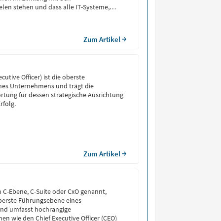
len stehen und dass alle IT-Systeme,
ardware, Software, Netzwerke und
uren, verfügbar und funktionsfähig sind.
Zum Artikel
cutive Officer) ist die oberste
ines Unternehmens und trägt die
tung für dessen strategische Ausrichtung
rfolg.
Zum Artikel
h C-Ebene, C-Suite oder CxO genannt,
oberste Führungsebene eines
nd umfasst hochrangige
en wie den Chief Executive Officer (CEO)