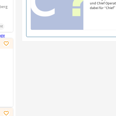
und Chief Operat
berg
dabei für “Chief”
die Unternehmens
Entscheidungen t
strategischen Zi
nt