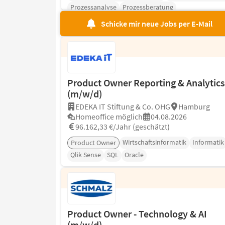
Prozessanalyse
Prozessberatung
Schicke mir neue Jobs per E-Mail
Product Owner Reporting & Analytics
(m/w/d)
EDEKA IT Stiftung & Co. OHG
Hamburg
Homeoffice möglich
04.08.2026
96.162,33 €/Jahr (geschätzt)
Wirtschaftsinformatik
Informatik
Product Owner
Qlik Sense
SQL
Oracle
Product Owner - Technology & AI
(m/w/d)