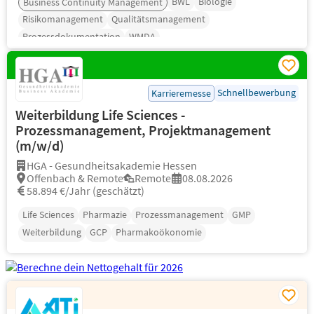
BWL
Biologie
Business Continuity Management
Risikomanagement
Qualitätsmanagement
Prozessdokumentation
WMDA
Schnellbewerbung
Karrieremesse
Weiterbildung Life Sciences -
Prozessmanagement, Projektmanagement
(m/w/d)
HGA - Gesundheitsakademie Hessen
Offenbach & Remote
Remote
08.08.2026
58.894 €/Jahr (geschätzt)
Life Sciences
Pharmazie
Prozessmanagement
GMP
Weiterbildung
GCP
Pharmakoökonomie