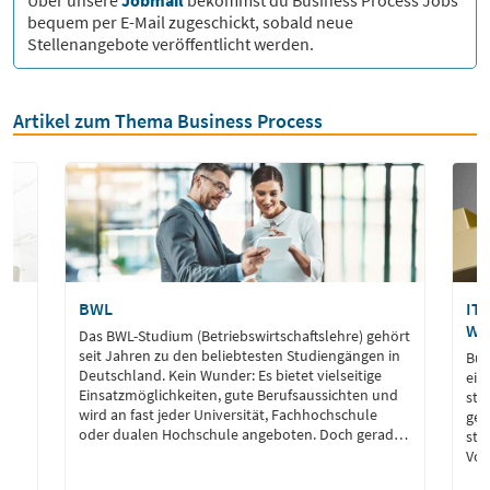
Über unsere
Jobmail
bekommst du
Business Process
Jobs
bequem per E-Mail zugeschickt, sobald neue
Stellenangebote veröffentlicht werden.
Artikel zum Thema Business Process
BWL
IT-
Wir
Das BWL-Studium (Betriebswirtschaftslehre) gehört
seit Jahren zu den beliebtesten Studiengängen in
Bus
n
Deutschland. Kein Wunder: Es bietet vielseitige
ein
Einsatzmöglichkeiten, gute Berufsaussichten und
str
wird an fast jeder Universität, Fachhochschule
get
oder dualen Hochschule angeboten. Doch gerade
str
nz
weil es so beliebt ist, wirkt BWL manchmal wie der
Vor
„sichere Standard“ – dabei ist es ein Studium, das
bea