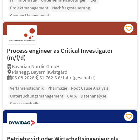
IT
Informatik
Unternehmenslösungen
SAP
Projektmanagement
Nachfragesteuerung
Change Management
Process engineer as Critical Investigator
(m/f/d)
Bavarian Nordic GmbH
Planegg, Bayern |Kvistgård
05.08.2026
51.762,6 €/Jahr (geschätzt)
Verfahrenstechnik
Pharmazie
Root Cause Analysis
Untersuchungsmanagement
CAPA
Datenanalyse
Prozesstechnik
Betriebswirt oder Wirtschaftsingenieur als