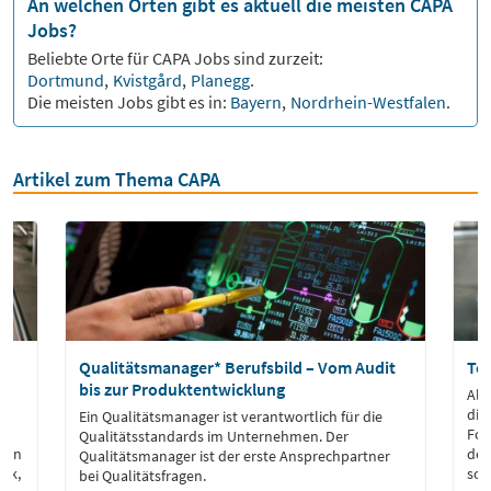
An welchen Orten gibt es aktuell die meisten CAPA
Jobs?
Beliebte Orte für
CAPA
Jobs sind zurzeit:
Dortmund
,
Kvistgård
,
Planegg
.
Die meisten Jobs gibt es in:
Bayern
,
Nordrhein-Westfalen
.
Artikel zum Thema CAPA
Qualitätsmanager* Berufsbild – Vom Audit
Tes
bis zur Produktentwicklung
f
Als
die
Ein Qualitätsmanager ist verantwortlich für die
Fok
Qualitätsstandards im Unternehmen. Der
e in
der
Qualitätsmanager ist der erste Ansprechpartner
nik,
sow
bei Qualitätsfragen.