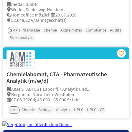
medac GmbH
Wedel, Schleswig-Holstein
Homeoffice möglich
29.07.2026
52.048,22 €/Jahr (geschätzt)
Pharmazie
Chemie
Arzneimittel
Compliance
Audits
GMP
Risikoanalyse
Chemielaborant, CTA - Pharmazeutische
Analytik (m/w/d)
A&M STABTEST Labor für Analytik und...
Bergheim, Nordrhein-Westfalen
07.08.2026
45.000 - 65.000 €/Jahr
Chemie
Biologie
Analytik
HPLC
UPLC
CE
GMP