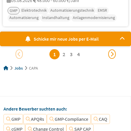
05.08.2026
48.000 - 60.000 €/Jahr
Elektrotechnik
Automatisierungstechnik
EMSR
GMP
Automatisierung
Instandhaltung
Anlagenmodernisierung
Schicke mir neue Jobs per E-Mail
1
2
3
4
Jobs
CAPA
Andere Bewerber suchten auch:
GMP
APQRs
GMP-Compliance
CAQ
cGMP
Change Control
SAP CAP