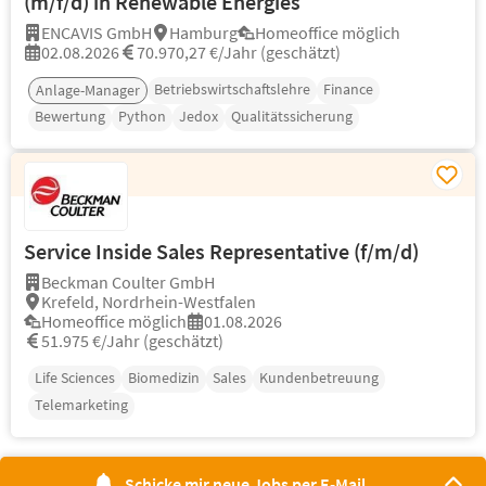
(m/f/d) in Renewable Energies
ENCAVIS GmbH
Hamburg
Homeoffice möglich
02.08.2026
70.970,27 €/Jahr (geschätzt)
Betriebswirtschaftslehre
Finance
Anlage-Manager
Bewertung
Python
Jedox
Qualitätssicherung
Service Inside Sales Representative (f/m/d)
Beckman Coulter GmbH
Krefeld, Nordrhein-Westfalen
Homeoffice möglich
01.08.2026
51.975 €/Jahr (geschätzt)
Life Sciences
Biomedizin
Sales
Kundenbetreuung
Telemarketing
Schicke mir neue Jobs per E-Mail