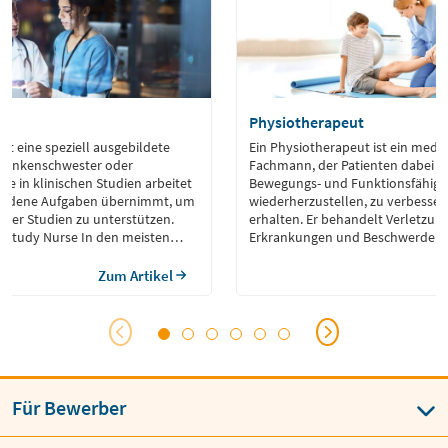
Physiotherapeut
ist eine speziell ausgebildete
Ein Physiotherapeut ist ein mediz
(Krankenschwester oder
Fachmann, der Patienten dabei un
die in klinischen Studien arbeitet
Bewegungs- und Funktionsfähigk
hiedene Aufgaben übernimmt, um
wiederherzustellen, zu verbesser
 der Studien zu unterstützen.
erhalten. Er behandelt Verletzun
r Study Nurse In den meisten
Erkrankungen und Beschwerden 
raussetzung, um eine
Bewegungsapparates mithilfe vo
 Study Nurse zu starten, eine
Massagen, Übungen und physikal
Zum Artikel
ndausbildung wie Pflegefachkraft
Anwendungen.
nische […]
Für Bewerber