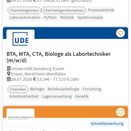
24.07.2026
57.708,82 €/Jahr (geschätzt)
Prozesstechnik
Chemieingenieur
Chemieingenieurwesen
Laborautomation
Python
Robotik
Spektroskopie
BTA, MTA, CTA, Biologe als Labortechniker
(m/w/d)
Universität Duisburg-Essen
Essen, Nordrhein-Westfalen
28.07.2026
53.246 - 77.110 €/Jahr
Biologie
Molekularbiologie
Forschung
Chemiker
Arbeitssicherheit
Lagerverwaltung
Genetik
Schnellbewerbung