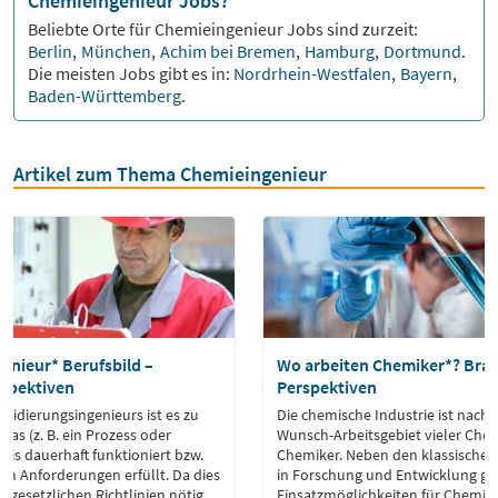
Chemieingenieur Jobs?
Beliebte Orte für
Chemieingenieur
Jobs sind zurzeit:
Berlin
,
München
,
Achim bei Bremen
,
Hamburg
,
Dortmund
.
Die meisten Jobs gibt es in:
Nordrhein-Westfalen
,
Bayern
,
Baden-Württemberg
.
Artikel zum Thema Chemieingenieur
enieur* Berufsbild –
Wo arbeiten Chemiker*? Bra
spektiven
Perspektiven
alidierungsingenieurs ist es zu
Die chemische Industrie ist nach 
was (z. B. ein Prozess oder
Wunsch-Arbeitsgebiet vieler Che
axis dauerhaft funktioniert bzw.
Chemiker. Neben den klassischen
en Anforderungen erfüllt. Da dies
in Forschung und Entwicklung gib
r gesetzlichen Richtlinien nötig
Einsatzmöglichkeiten für Chemiker