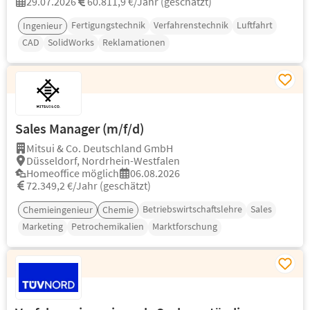
29.07.2026
60.811,9 €/Jahr (geschätzt)
Fertigungstechnik
Verfahrenstechnik
Luftfahrt
Ingenieur
CAD
SolidWorks
Reklamationen
Sales Manager (m/f/d)
Mitsui & Co. Deutschland GmbH
Düsseldorf, Nordrhein-Westfalen
Homeoffice möglich
06.08.2026
72.349,2 €/Jahr (geschätzt)
Betriebswirtschaftslehre
Sales
Chemieingenieur
Chemie
Marketing
Petrochemikalien
Marktforschung