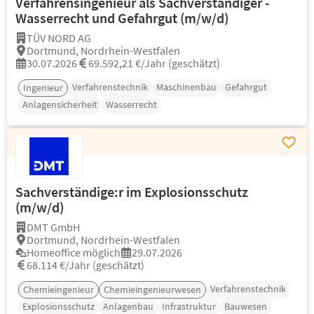
Verfahrensingenieur als Sachverständiger -
Wasserrecht und Gefahrgut (m/w/d)
TÜV NORD AG
Dortmund, Nordrhein-Westfalen
30.07.2026
69.592,21 €/Jahr (geschätzt)
Verfahrenstechnik
Maschinenbau
Gefahrgut
Ingenieur
Anlagensicherheit
Wasserrecht
Sachverständige:r im Explosionsschutz
(m/w/d)
DMT GmbH
Dortmund, Nordrhein-Westfalen
Homeoffice möglich
29.07.2026
68.114 €/Jahr (geschätzt)
Verfahrenstechnik
Chemieingenieur
Chemieingenieurwesen
Explosionsschutz
Anlagenbau
Infrastruktur
Bauwesen