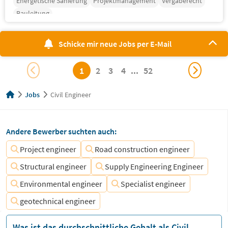
Energetische Sanierung
Projektmanagement
Vergaberecht
Bauleitung
Schicke mir neue Jobs per E-Mail
1
2
3
4
...
52
Jobs
Civil Engineer
Andere Bewerber suchten auch:
Project engineer
Road construction engineer
Structural engineer
Supply Engineering Engineer
Environmental engineer
Specialist engineer
geotechnical engineer
Was ist das durchschnittliche Gehalt als Civil