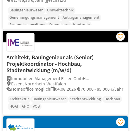
81.786,98 €/Jahr (geschätzt)
Bauingenieurwesen
Umwelttechnik
Genehmigungsmanagement
Antragsmanagement
Bestandsverwaltung
Compliance
Kontrolle
Architekt, Bauingenieur als (Senior)
Projektkoordinator - Hochbau,
Stadtentwicklung (m/w/d)
Immobilien Management Essen GmbH...
Essen, Nordrhein-Westfalen
Homeoffice möglich
04.08.2026
70.000 - 85.000 €/Jahr
Architektur
Bauingenieurwesen
Stadtentwicklung
Hochbau
HOAI
AHO
VOB