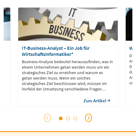
IT-Business-Analyst – Ein Job für
Was
Wirtschaftsinformatiker*
Dat
u
Aus
Business-Analyse bedeutet herauszufinden, was in
Dat
einem Unternehmen getan werden muss um ein
dat
strategisches Ziel zu erreichen und warum es
Auf
getan werden muss. Wenn ein solches
vis
strategisches Ziel beschlossen wird, müssen im
und
Pro
Vorfeld der Umsetzung verschiedene Fragen
nd
beantwortet werden.
 zu
Zum Artikel