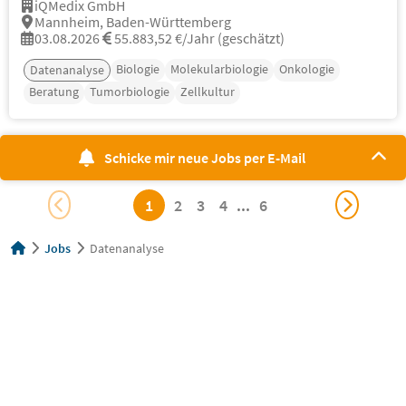
iQMedix GmbH
Mannheim, Baden-Württemberg
03.08.2026
55.883,52 €/Jahr (geschätzt)
Biologie
Molekularbiologie
Onkologie
Datenanalyse
Beratung
Tumorbiologie
Zellkultur
Schicke mir neue Jobs per E-Mail
1
2
3
4
...
6
Jobs
Datenanalyse