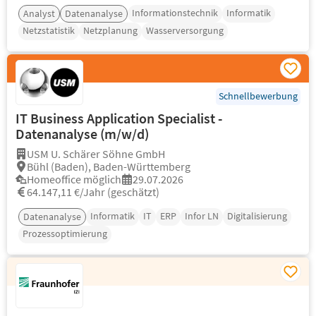
Informationstechnik
Informatik
Analyst
Datenanalyse
Netzstatistik
Netzplanung
Wasserversorgung
Schnellbewerbung
IT Business Application Specialist -
Datenanalyse (m/w/d)
USM U. Schärer Söhne GmbH
Bühl (Baden), Baden-Württemberg
Homeoffice möglich
29.07.2026
64.147,11 €/Jahr (geschätzt)
Informatik
IT
ERP
Infor LN
Digitalisierung
Datenanalyse
Prozessoptimierung