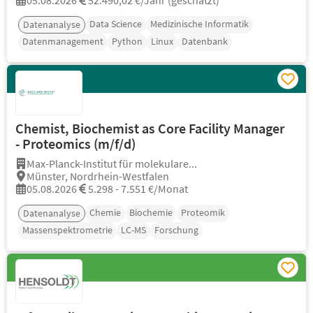
05.08.2026
52.490,02 €/Jahr (geschätzt)
Data Science
Medizinische Informatik
Datenanalyse
Datenmanagement
Python
Linux
Datenbank
Chemist, Biochemist as Core Facility Manager
- Proteomics (m/f/d)
Max-Planck-Institut für molekulare...
Münster, Nordrhein-Westfalen
05.08.2026
5.298 - 7.551 €/Monat
Chemie
Biochemie
Proteomik
Datenanalyse
Massenspektrometrie
LC-MS
Forschung