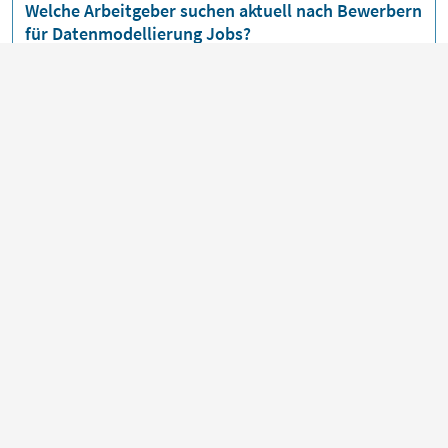
Welche Arbeitgeber suchen aktuell nach Bewerbern
für Datenmodellierung Jobs?
Die folgenden Arbeitgeber suchen zurzeit nach Bewerbern
für
Datenmodellierung
Jobs:
Vattenfall
,
eWolff
,
bimanu Cloud Solutions
,
wolfcraft
.
Wie informiert man sich am besten darüber, wann
neue Stellenanzeigen für Datenmodellierung Jobs
erscheinen?
Über unsere
Jobmail
bekommst du
Datenmodellierung
Jobs bequem per E-Mail zugeschickt, sobald neue
Stellenangebote veröffentlicht werden.
An welchen Orten gibt es aktuell die meisten
Datenmodellierung Jobs?
Beliebte Orte für
Datenmodellierung
Jobs sind zurzeit:
Berlin
,
Bielefeld
,
Hamburg
,
Kempenich
,
Neuss
.
Die meisten Jobs gibt es in:
Nordrhein-Westfalen
,
Berlin
,
Hamburg
.