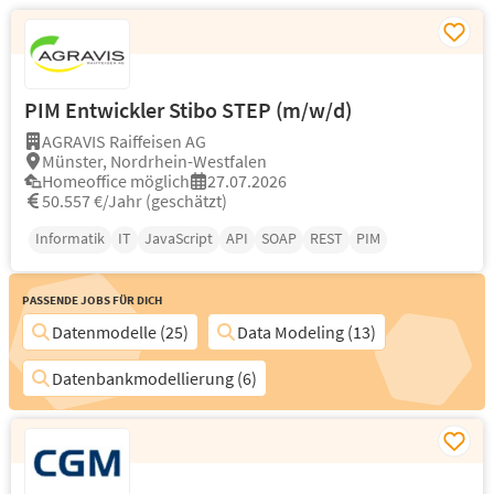
PIM Entwickler Stibo STEP (m/w/d)
AGRAVIS Raiffeisen AG
Münster, Nordrhein-Westfalen
Homeoffice möglich
27.07.2026
50.557 €/Jahr (geschätzt)
Informatik
IT
JavaScript
API
SOAP
REST
PIM
Passende Jobs für Dich
Datenmodelle (25)
Data Modeling (13)
Datenbankmodellierung (6)