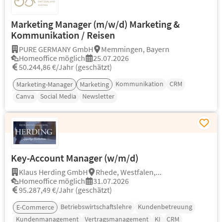
Marketing Manager (m/w/d) Marketing &
Kommunikation / Reisen
PURE GERMANY GmbH
Memmingen, Bayern
Homeoffice möglich
25.07.2026
50.244,86 €/Jahr (geschätzt)
Kommunikation
CRM
Marketing-Manager
Marketing
Canva
Social Media
Newsletter
Key-Account Manager (w/m/d)
Klaus Herding GmbH
Rhede, Westfalen,...
Homeoffice möglich
31.07.2026
95.287,49 €/Jahr (geschätzt)
Betriebswirtschaftslehre
Kundenbetreuung
E-Commerce
Kundenmanagement
Vertragsmanagement
KI
CRM