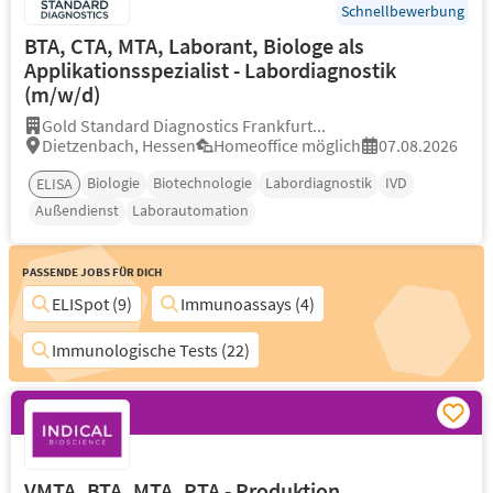
Schnellbewerbung
BTA, CTA, MTA, Laborant, Biologe als
Applikationsspezialist - Labordiagnostik
(m/w/d)
Gold Standard Diagnostics Frankfurt...
Dietzenbach, Hessen
Homeoffice möglich
07.08.2026
Biologie
Biotechnologie
Labordiagnostik
IVD
ELISA
Außendienst
Laborautomation
Passende Jobs für Dich
ELISpot (9)
Immunoassays (4)
Immunologische Tests (22)
VMTA, BTA, MTA, PTA - Produktion,