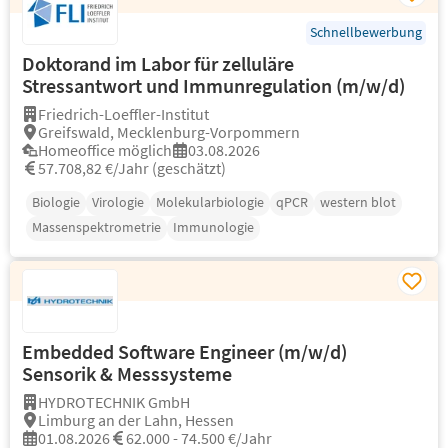
Schnellbewerbung
Doktorand im Labor für zelluläre
Stressantwort und Immunregulation (m/w/d)
Friedrich-Loeffler-Institut
Greifswald, Mecklenburg-Vorpommern
Homeoffice möglich
03.08.2026
57.708,82 €/Jahr (geschätzt)
Biologie
Virologie
Molekularbiologie
qPCR
western blot
Massenspektrometrie
Immunologie
Embedded Software Engineer (m/w/d)
Sensorik & Messsysteme
HYDROTECHNIK GmbH
Limburg an der Lahn, Hessen
01.08.2026
62.000 - 74.500 €/Jahr