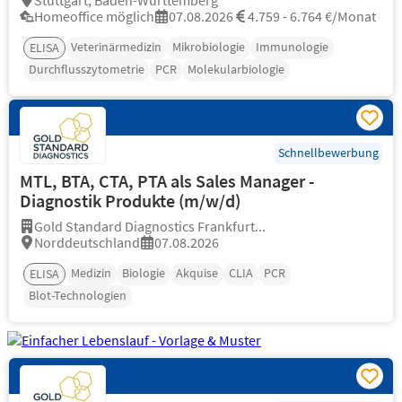
Stuttgart, Baden-Württemberg
Homeoffice möglich
07.08.2026
4.759 - 6.764 €/Monat
Veterinärmedizin
Mikrobiologie
Immunologie
ELISA
Durchflusszytometrie
PCR
Molekularbiologie
Schnellbewerbung
MTL, BTA, CTA, PTA als Sales Manager -
Diagnostik Produkte (m/w/d)
Gold Standard Diagnostics Frankfurt...
Norddeutschland
07.08.2026
Medizin
Biologie
Akquise
CLIA
PCR
ELISA
Blot-Technologien