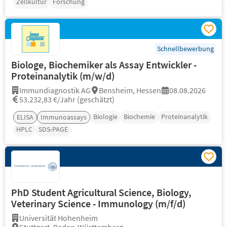
Zellkultur
Forschung
Schnellbewerbung
Biologe, Biochemiker als Assay Entwickler -
Proteinanalytik (m/w/d)
Immundiagnostik AG
Bensheim, Hessen
08.08.2026
53.232,83 €/Jahr (geschätzt)
Biologie
Biochemie
Proteinanalytik
ELISA
Immunoassays
HPLC
SDS-PAGE
PhD Student Agricultural Science, Biology,
Veterinary Science - Immunology (m/f/d)
Universität Hohenheim