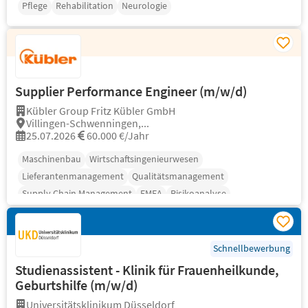
Pflege
Rehabilitation
Neurologie
Supplier Performance Engineer (m/w/d)
Kübler Group Fritz Kübler GmbH
Villingen-Schwenningen,...
25.07.2026
60.000 €/Jahr
Maschinenbau
Wirtschaftsingenieurwesen
Lieferantenmanagement
Qualitätsmanagement
Supply Chain Management
FMEA
Risikoanalyse
Schnellbewerbung
Studienassistent - Klinik für Frauenheilkunde,
Geburtshilfe (m/w/d)
Universitätsklinikum Düsseldorf