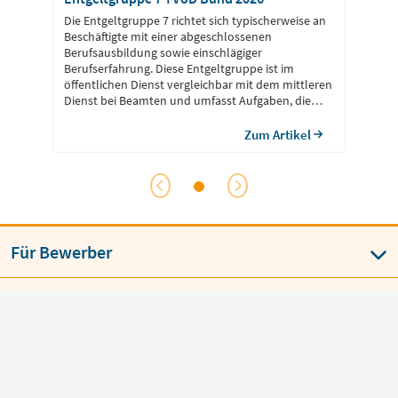
Die Entgeltgruppe 7 richtet sich typischerweise an
Beschäftigte mit einer abgeschlossenen
Berufsausbildung sowie einschlägiger
Berufserfahrung. Diese Entgeltgruppe ist im
öffentlichen Dienst vergleichbar mit dem mittleren
Dienst bei Beamten und umfasst Aufgaben, die
Fachkenntnisse und selbstständiges Arbeiten
erfordern. Beschäftigte in E 7 übernehmen häufig
Zum Artikel
spezialisierte Tätigkeiten oder unterstützen
Projekte und Aufgabenbereiche, die über
Routineaufgaben hinausgehen.
Für Bewerber
Beruf & Karriere
Für Arbeitgeber