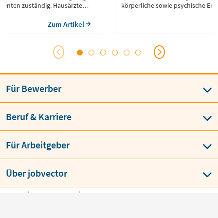
tienten zuständig. Hausärzte
körperliche sowie psychische Er
ienten oft über viele Jahre
verschiedenen Entwicklungsphas
deren Krankengeschichte und
Geburt bis zum Erwachsenenalter
Zum Artikel
enau. Sie koordinieren
sungen, übernehmen Nachsorge
Für Bewerber
Beruf & Karriere
Für Arbeitgeber
Über jobvector
AGB
Datenschutz
Impressum