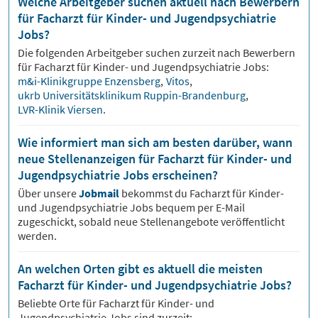
Welche Arbeitgeber suchen aktuell nach Bewerbern
für Facharzt für Kinder- und Jugendpsychiatrie
Jobs?
Die folgenden Arbeitgeber suchen zurzeit nach Bewerbern
für
Facharzt für Kinder- und Jugendpsychiatrie
Jobs:
m&i-Klinikgruppe Enzensberg
,
Vitos
,
ukrb Universitätsklinikum Ruppin-Brandenburg
,
LVR-Klinik Viersen
.
Wie informiert man sich am besten darüber, wann
neue Stellenanzeigen für Facharzt für Kinder- und
Jugendpsychiatrie Jobs erscheinen?
Über unsere
Jobmail
bekommst du
Facharzt für Kinder-
und Jugendpsychiatrie
Jobs bequem per E-Mail
zugeschickt, sobald neue Stellenangebote veröffentlicht
werden.
An welchen Orten gibt es aktuell die meisten
Facharzt für Kinder- und Jugendpsychiatrie Jobs?
Beliebte Orte für
Facharzt für Kinder- und
Jugendpsychiatrie
Jobs sind zurzeit: