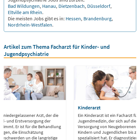
Bad Wildungen
,
Hanau
,
Dietzenbach
,
Düsseldorf
,
Eltville am Rhein
.
Die meisten Jobs gibt es in:
Hessen
,
Brandenburg
,
Nordrhein-Westfalen
.
Artikel zum Thema Facharzt für Kinder- und
Jugendpsychiatrie
Kinderarzt
in niedergelassener Arzt, der die
Ein Kinderarzt ist ein Facharzt fü
nd- und Erstversorgung der
Jugendmedizin, der sich auf die 
nimmt. Er ist für die Behandlung
Versorgung von Neugeborenen, S
ungen, die Einschätzung
Kindern und Jugendlichen bis zu
Beschwerden un die langristige
spezialisiert hat. Er diagnostizie