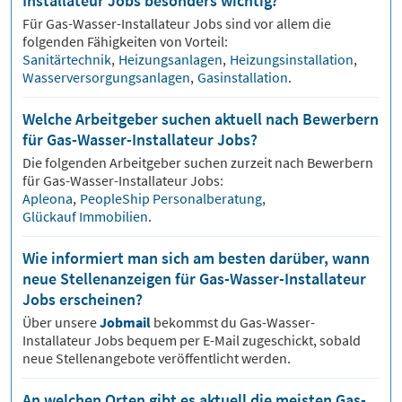
Installateur Jobs besonders wichtig?
Für
Gas-Wasser-Installateur
Jobs sind vor allem die
folgenden Fähigkeiten von Vorteil:
Sanitärtechnik
,
Heizungsanlagen
,
Heizungsinstallation
,
Wasserversorgungsanlagen
,
Gasinstallation
.
Welche Arbeitgeber suchen aktuell nach Bewerbern
für Gas-Wasser-Installateur Jobs?
Die folgenden Arbeitgeber suchen zurzeit nach Bewerbern
für
Gas-Wasser-Installateur
Jobs:
Apleona
,
PeopleShip Personalberatung
,
Glückauf Immobilien
.
Wie informiert man sich am besten darüber, wann
neue Stellenanzeigen für Gas-Wasser-Installateur
Jobs erscheinen?
Über unsere
Jobmail
bekommst du
Gas-Wasser-
Installateur
Jobs bequem per E-Mail zugeschickt, sobald
neue Stellenangebote veröffentlicht werden.
An welchen Orten gibt es aktuell die meisten Gas-