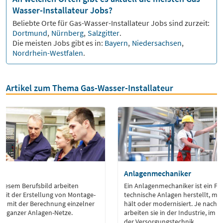
Wasser-Installateur Jobs?
Beliebte Orte für
Gas-Wasser-Installateur
Jobs sind zurzeit:
Dortmund
,
Nürnberg
,
Salzgitter
.
Die meisten Jobs gibt es in:
Bayern
,
Niedersachsen
,
Nordrhein-Westfalen
.
Artikel zum Thema Gas-Wasser-Installateur
ur
Anlagenmechaniker
 diesem Berufsbild arbeiten
Ein Anlagenmechaniker ist ein Fac
 mit der Erstellung von Montage-
technische Anlagen herstellt, mon
ie mit der Berechnung einzelner
hält oder modernisiert. Je nach S
 ganzer Anlagen-Netze.
arbeiten sie in der Industrie, im
der Versorgungstechnik.