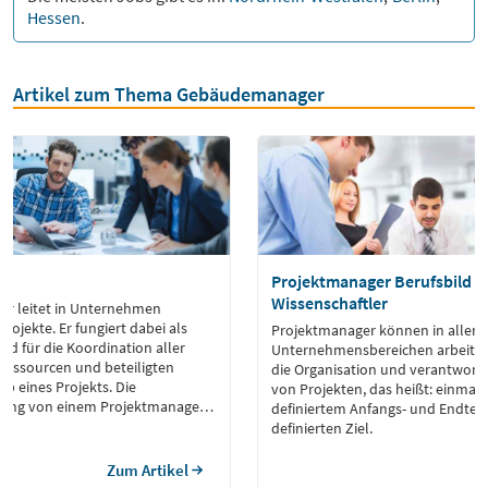
Hessen
.
Artikel zum Thema Gebäudemanager
r
Projektmanager Berufsbild f
Wissenschaftler
er leitet in Unternehmen
rojekte. Er fungiert dabei als
Projektmanager können in allen
ied für die Koordination aller
Unternehmensbereichen arbeiten.
 Ressourcen und beteiligten
die Organisation und verantwort
b eines Projekts. Die
von Projekten, das heißt: einmal
ung von einem Projektmanager
definiertem Anfangs- und Endter
ekte termingerecht und innerhalb
definierten Ziel.
chließen. Gleichzeitig stellt er
ufriedenheit aller Beteiligten
Zum Artikel
anager verfügen über