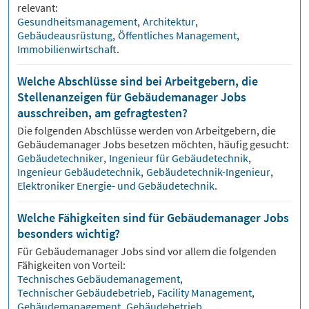
relevant:
Gesundheitsmanagement
,
Architektur
,
Gebäudeausrüstung
,
Öffentliches Management
,
Immobilienwirtschaft
.
Welche Abschlüsse sind bei Arbeitgebern, die
Stellenanzeigen für Gebäudemanager Jobs
ausschreiben, am gefragtesten?
Die folgenden Abschlüsse werden von Arbeitgebern, die
Gebäudemanager
Jobs besetzen möchten, häufig gesucht:
Gebäudetechniker
,
Ingenieur für Gebäudetechnik
,
Ingenieur Gebäudetechnik
,
Gebäudetechnik-Ingenieur
,
Elektroniker Energie- und Gebäudetechnik
.
Welche Fähigkeiten sind für Gebäudemanager Jobs
besonders wichtig?
Für
Gebäudemanager
Jobs sind vor allem die folgenden
Fähigkeiten von Vorteil:
Technisches Gebäudemanagement
,
Technischer Gebäudebetrieb
,
Facility Management
,
Gebäudemanagement
,
Gebäudebetrieb
.