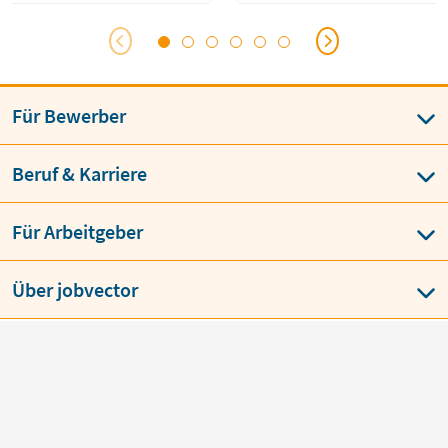
 und kommunikative […]
Für Bewerber
Beruf & Karriere
Für Arbeitgeber
Über jobvector
AGB
Datenschutz
Impressum
Language
BESTE JOBBÖRSE
job
vector
über 150 x ausgezeichnet von