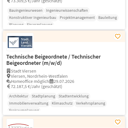
73.309,5 €/Jahr (geschätzt)
Bauingenieurwesen
Ingenieurwissenschaften
Konstruktiver Ingenieurbau
Projektmanagement
Bauleitung
Planung
Finanzplanung
Technische Beigeordnete / Technischer
Beigeordneter (m/w/d)
Stadt Viersen
Viersen, Nordrhein-Westfalen
Homeoffice möglich
29.07.2026
72.187,5 €/Jahr (geschätzt)
Architektur
Stadtplanung
Stadtentwicklung
Immobilienverwaltung
Klimaschutz
Verkehrsplanung
Freiraumplanung