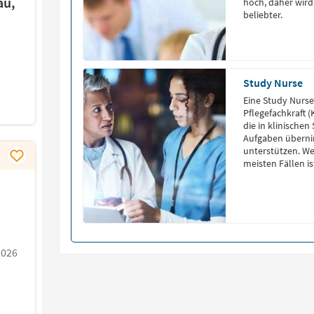
au,
hoch, daher wird
beliebter.
Study Nurse
Eine Study Nurse 
Pflegefachkraft 
die in klinische
Aufgaben überni
unterstützen. We
meisten Fällen i
Weiterbildung zu
Grundausbildung
(Medizinische […
2026