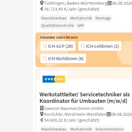
Tuttlingen, Baden-Württemberg
06.08.202
36.723,45 €/Jahr (geschätzt)
Maschinenbau
Mechatronik
Montage
Qualitätskontrolle
SAP
Passende Jobs für Dich
ICH-GCP (28)
ICH-Leitlinien (2)
ICH-Richtlinien (8)
Werkstattleiter/ Servicetechniker als
Koordinator für Umbauten (m/w/d)
Swecon Baumaschinen GmbH
Anröchte, Nordrhein-Westfalen
08.08.202
54.600,32 €/Jahr (geschätzt)
Maschinenbau
Mechatronik
Dokumentation