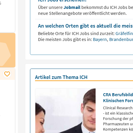
6
Über unsere
Jobmail
bekommst du
ICH
Jobs be
neue Stellenangebote veröffentlicht werden.
An welchen Orten gibt es aktuell die mei
Beliebte Orte für
ICH
Jobs sind zurzeit:
Gräfelfi
Die meisten Jobs gibt es in:
Bayern
,
Brandenbu
Artikel zum Thema ICH
CRA Berufsbild
Klinischen Fo
Clinical Researc
- ist ein klassisc
6
Forschung der ph
Pharmazeuten un
Kompetenzen kö