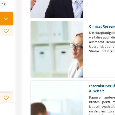
rung
Clinical Resear
Die Hauptaufgabe 
weil dies auch d
ausmacht. Dennoc
Überblick über d
Studie und ihren
Internist Beru
& Gehalt
Kaum ein anderes
breites Spektrum
Medizin. Auch d
im Vergleich zu 