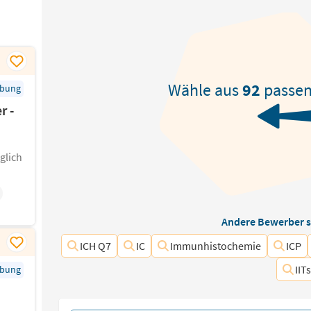
Wähle aus
92
passe
rbung
r -
glich
Andere Bewerber s
ICH Q7
IC
Immunhistochemie
ICP
IIT
rbung