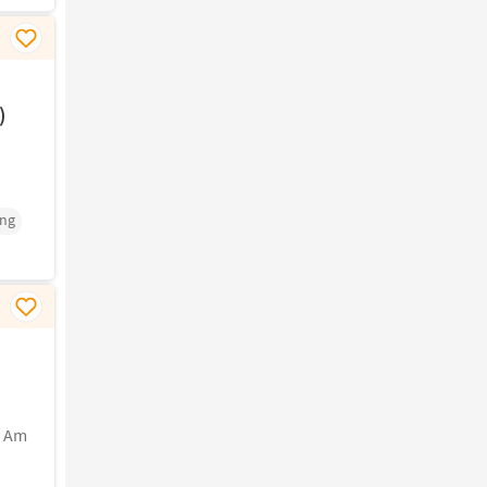
)
ung
w Am