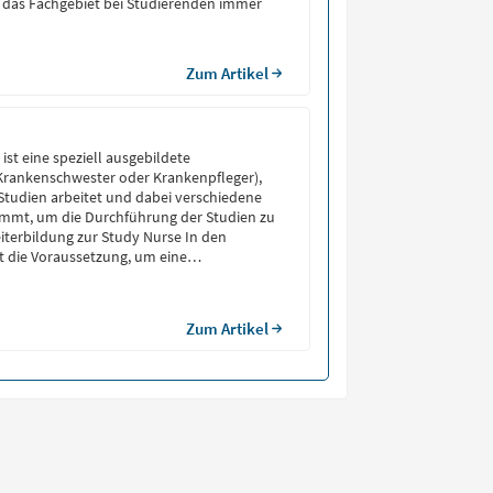
 das Fachgebiet bei Studierenden immer
Zum Artikel
ist eine speziell ausgebildete
(Krankenschwester oder Krankenpfleger),
n Studien arbeitet und dabei verschiedene
mmt, um die Durchführung der Studien zu
iterbildung zur Study Nurse In den
st die Voraussetzung, um eine
r Study Nurse zu starten, eine medizinische
 wie Pflegefachkraft oder MFA
]
Zum Artikel