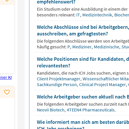
empfehlenswert?
Ein Studium oder eine Ausbildung in einem der 
besonders relevant:
IT
,
Medizintechnik
,
Bioche
Welche Abschlüsse sind bei Arbeitgebern,
ausschreiben, am gefragtesten?
Die folgenden Abschlüsse werden von Arbeitge
häufig gesucht:
P
,
Mediziner
,
Medizinische
,
Stu
Welche Positionen sind für Kandidaten, 
relevantesten?
Kandidaten, die nach
ICH
Jobs suchen, eignen si
Client Projektmanager
,
Wissenschaftlicher Mita
Sachkundige Person
,
Clinical Project Manager
,
Welche Arbeitgeber suchen aktuell nach 
Die folgenden Arbeitgeber suchen zurzeit nach
Neovii Biotech
,
4TEEN4 Pharmaceuticals
.
Wie informiert man sich am besten darüb
ICH Jobs erscheinen?