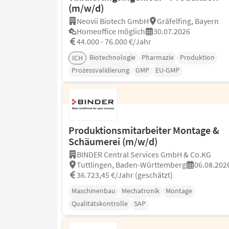
(m/w/d)
Neovii Biotech GmbH
Gräfelfing, Bayern
Homeoffice möglich
30.07.2026
44.000 - 76.000 €/Jahr
Biotechnologie
Pharmazie
Produktion
ICH
Prozessvalidierung
GMP
EU-GMP
Produktionsmitarbeiter Montage &
Schäumerei (m/w/d)
BINDER Central Services GmbH & Co.KG
Tuttlingen, Baden-Württemberg
06.08.202
36.723,45 €/Jahr (geschätzt)
Maschinenbau
Mechatronik
Montage
Qualitätskontrolle
SAP