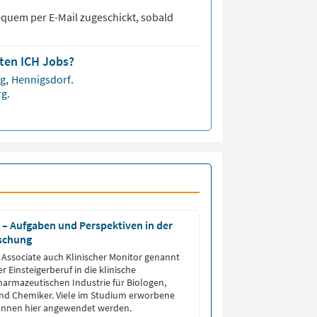
quem per E-Mail zugeschickt, sobald
sten ICH Jobs?
ng
,
Hennigsdorf
.
rg
.
 – Aufgaben und Perspektiven in der
rschung
h Associate auch Klinischer Monitor genannt
her Einsteigerberuf in die klinische
armazeutischen Industrie für Biologen,
d Chemiker. Viele im Studium erworbene
nnen hier angewendet werden.