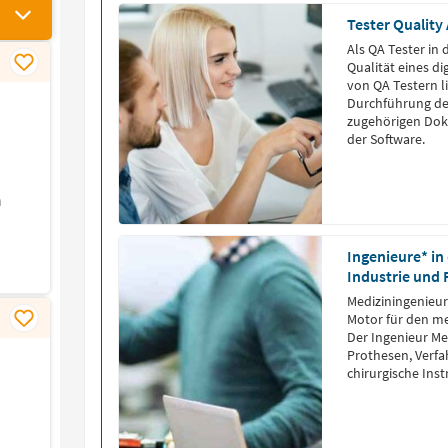
Tester Quality
Als QA Tester in 
Qualität eines d
von QA Testern l
Durchführung der
zugehörigen Dok
der Software.
n
Ingenieure* in
Industrie und
Mediziningenieur
Motor für den me
Der Ingenieur Me
Prothesen, Verfa
chirurgische Ins