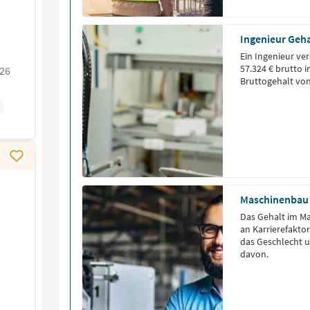
Ingenieur Geha
Ein Ingenieur ve
57.324 € brutto 
026
Bruttogehalt von
Maschinenbau 
Das Gehalt im M
an Karrierefakto
das Geschlecht un
davon.