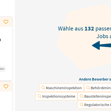
Wähle aus
132
passe
Jobs 
h
ien
Andere Bewerber s
Maschineninspektion
Behördenin
Inspektionssysteme
Baustelleninsp
Regulatorische 