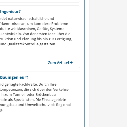
 Ingenieur?
ndet naturwissenschaftliche und
rkenntnisse an, um komplexe Probleme
odukte wie Maschinen, Geräte, Systeme
 entwickeln. Von der ersten Idee über die
ruktion und Planung bis hin zur Fertigung,
nd Qualitätskontrolle gestalten
gesamten Entstehungsprozess in
sten Fachbereichen wie dem Maschinenbau,
ik, dem Bauwesen oder der Informatik.
Zum Artikel
 als Schnittstelle zwischen theoretischer
d praktischer Anwendung.
 Bauingenieur?
nd gefragte Fachkräfte. Durch Ihre
ompetenzen, die sich über den Verkehrs-
in zum Tunnel- oder Brückenbau
n sie als Spezialisten. Die Einsatzgebiete
nungsbau und Umweltschutz bis Regional-
g.