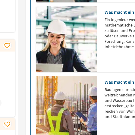
Was macht ein
Ein Ingenieur we
mathematische E
zu lösen und Pr
oder Bauwerke zu
Forschung, Konst
Inbetriebnahme u
Ingenieure den 
unterschiedlich
der Elektrotechn
Dabei agieren sie
Wissenschaft un
Was macht ein
Bauingenieure si
weitreichenden K
und Wasserbau h
erstrecken, gelte
reichen von Woh
und Stadtplanun