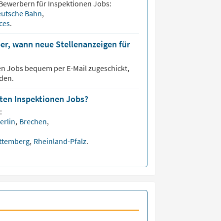
 Bewerbern für
Inspektionen
Jobs:
utsche Bahn
,
ices
.
er, wann neue Stellenanzeigen für
en
Jobs bequem per E-Mail zugeschickt,
den.
sten Inspektionen Jobs?
:
erlin
,
Brechen
,
ttemberg
,
Rheinland-Pfalz
.