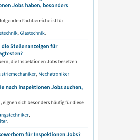
tionen Jobs haben, besonders
folgenden Fachbereiche ist für
ietechnik
,
Glastechnik
.
 die Stellenanzeigen für
agtesten?
bern, die
Inspektionen
Jobs besetzen
ustriemechaniker
,
Mechatroniker
.
die nach Inspektionen Jobs suchen,
 eignen sich besonders häufig für diese
ungstechniker
,
iter
.
Bewerbern für Inspektionen Jobs?