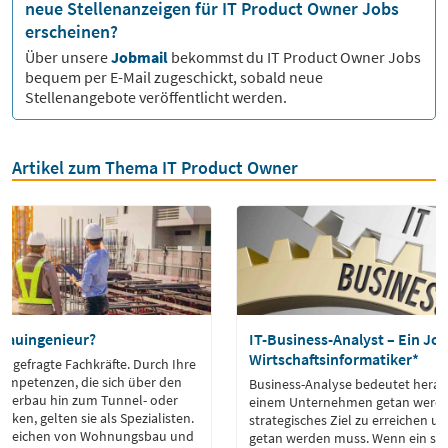
neue Stellenanzeigen für IT Product Owner Jobs
erscheinen?
Über unsere
Jobmail
bekommst du
IT Product Owner
Jobs
bequem per E-Mail zugeschickt, sobald neue
Stellenangebote veröffentlicht werden.
Artikel zum Thema IT Product Owner
Bauingenieur?
IT-Business-Analyst – Ein Job
Wirtschaftsinformatiker*
d gefragte Fachkräfte. Durch Ihre
ompetenzen, die sich über den
Business-Analyse bedeutet herau
sserbau hin zum Tunnel- oder
einem Unternehmen getan werde
cken, gelten sie als Spezialisten.
strategisches Ziel zu erreichen 
te reichen von Wohnungsbau und
getan werden muss. Wenn ein so