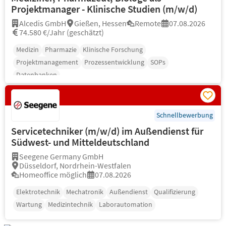
Projektmanager - Klinische Studien (m/w/d)
Alcedis GmbH
Gießen, Hessen
Remote
07.08.2026
74.580 €/Jahr (geschätzt)
Medizin
Pharmazie
Klinische Forschung
Projektmanagement
Prozessentwicklung
SOPs
Datenbanken
Schnellbewerbung
Servicetechniker (m/w/d) im Außendienst für
Südwest- und Mitteldeutschland
Seegene Germany GmbH
Düsseldorf, Nordrhein-Westfalen
Homeoffice möglich
07.08.2026
Elektrotechnik
Mechatronik
Außendienst
Qualifizierung
Wartung
Medizintechnik
Laborautomation