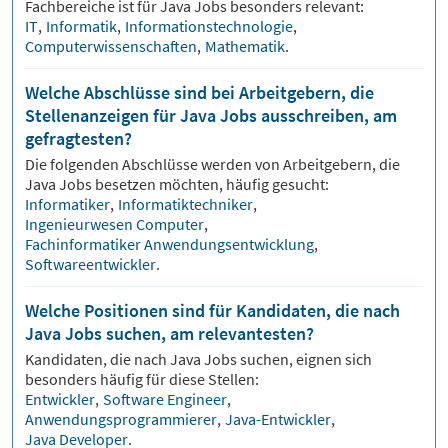
Fachbereiche ist für
Java
Jobs besonders relevant:
IT
,
Informatik
,
Informationstechnologie
,
Computerwissenschaften
,
Mathematik
.
Welche Abschlüsse sind bei Arbeitgebern, die
Stellenanzeigen für Java Jobs ausschreiben, am
gefragtesten?
Die folgenden Abschlüsse werden von Arbeitgebern, die
Java
Jobs besetzen möchten, häufig gesucht:
Informatiker
,
Informatiktechniker
,
Ingenieurwesen Computer
,
Fachinformatiker Anwendungsentwicklung
,
Softwareentwickler
.
Welche Positionen sind für Kandidaten, die nach
Java Jobs suchen, am relevantesten?
Kandidaten, die nach
Java
Jobs suchen, eignen sich
besonders häufig für diese Stellen:
Entwickler
,
Software Engineer
,
Anwendungsprogrammierer
,
Java-Entwickler
,
Java Developer
.