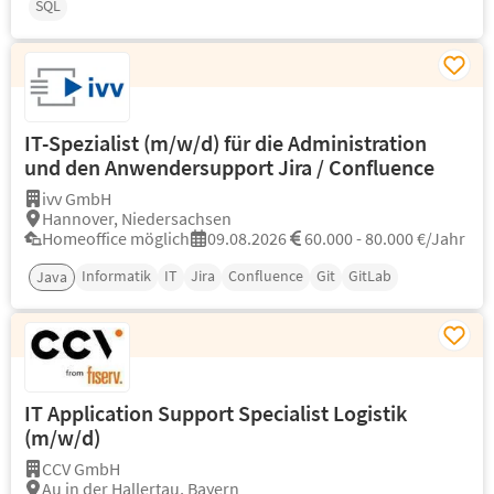
SQL
IT-Spezialist (m/w/d) für die Administration
und den Anwendersupport Jira / Confluence
ivv GmbH
Hannover, Niedersachsen
Homeoffice möglich
09.08.2026
60.000 - 80.000 €/Jahr
Informatik
IT
Jira
Confluence
Git
GitLab
Java
IT Application Support Specialist Logistik
(m/w/d)
CCV GmbH
Au in der Hallertau, Bayern