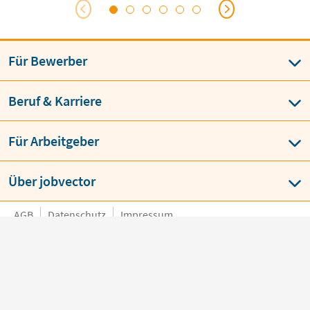
Für Bewerber
Beruf & Karriere
Für Arbeitgeber
Über jobvector
AGB
Datenschutz
Impressum
Language
BESTE JOBBÖRSE
job
vector
über 150 x ausgezeichnet von
Bewerbern & Arbeitgebern