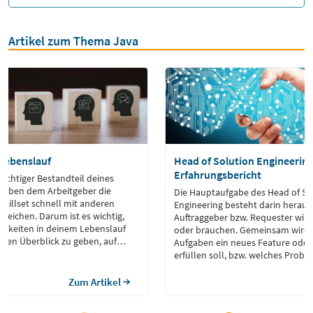
Artikel zum Thema Java
 Lebenslauf
Head of Solution Engineering
Erfahrungsbericht
wichtiger Bestandteil deines
geben dem Arbeitgeber die
Die Hauptaufgabe des Head of So
 Skillset schnell mit anderen
Engineering besteht darin heraus
leichen. Darum ist es wichtig,
Auftraggeber bzw. Requester wir
higkeiten in deinem Lebenslauf
oder brauchen. Gemeinsam wird e
nen Überblick zu geben, auf
Aufgaben ein neues Feature ode
die jeweiligen Skills beherrschst.
erfüllen soll, bzw. welches Prob
soll.
Zum Artikel