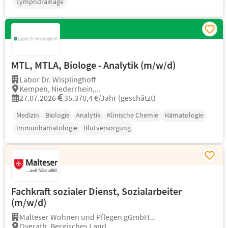
Lymphdrainage
MTL, MTLA, Biologe - Analytik (m/w/d)
Labor Dr. Wisplinghoff
Kempen, Niederrhein,...
27.07.2026
35.370,4 €/Jahr (geschätzt)
Medizin
Biologie
Analytik
Klinische Chemie
Hämatologie
Immunhämatologie
Blutversorgung
Fachkraft sozialer Dienst, Sozialarbeiter
(m/w/d)
Malteser Wohnen und Pflegen gGmbH...
Overath, Bergisches Land,...