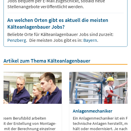
Jobs bequem per E-Mail zugeschickt, sobald neue
Stellenangebote veröffentlicht werden.
An welchen Orten gibt es aktuell die meisten
Kälteanlagenbauer Jobs?
Beliebte Orte für
Kälteanlagenbauer
Jobs sind zurzeit:
Penzberg
.
Die meisten Jobs gibt es in:
Bayern
.
Artikel zum Thema Kälteanlagenbauer
ur
Anlagenmechaniker
 diesem Berufsbild arbeiten
Ein Anlagenmechaniker ist ein Fac
 mit der Erstellung von Montage-
technische Anlagen herstellt, mon
ie mit der Berechnung einzelner
hält oder modernisiert. Je nach S