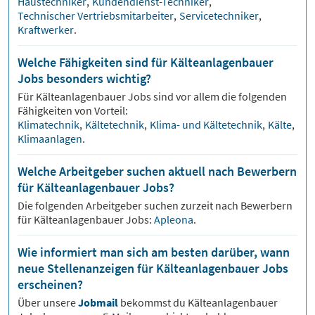
Haustechniker
,
Kundendienst-Techniker
,
Technischer Vertriebsmitarbeiter
,
Servicetechniker
,
Kraftwerker
.
Welche Fähigkeiten sind für Kälteanlagenbauer
Jobs besonders wichtig?
Für
Kälteanlagenbauer
Jobs sind vor allem die folgenden
Fähigkeiten von Vorteil:
Klimatechnik
,
Kältetechnik
,
Klima- und Kältetechnik
,
Kälte
,
Klimaanlagen
.
Welche Arbeitgeber suchen aktuell nach Bewerbern
für Kälteanlagenbauer Jobs?
Die folgenden Arbeitgeber suchen zurzeit nach Bewerbern
für
Kälteanlagenbauer
Jobs:
Apleona
.
Wie informiert man sich am besten darüber, wann
neue Stellenanzeigen für Kälteanlagenbauer Jobs
erscheinen?
Über unsere
Jobmail
bekommst du
Kälteanlagenbauer