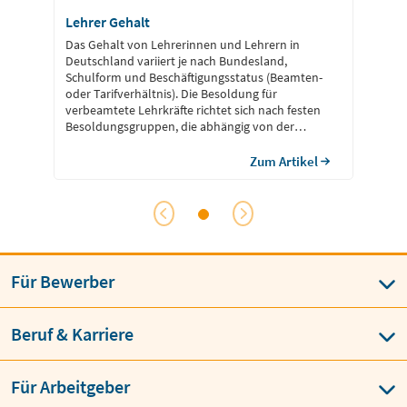
Lehrer Gehalt
Das Gehalt von Lehrerinnen und Lehrern in
Deutschland variiert je nach Bundesland,
Schulform und Beschäftigungsstatus (Beamten-
oder Tarifverhältnis). Die Besoldung für
verbeamtete Lehrkräfte richtet sich nach festen
Besoldungsgruppen, die abhängig von der
Schulform und dem jeweiligen Dienstgrad sind.
Tarifbeschäftigte Lehrer werden nach dem
Zum Artikel
Tarifvertrag der Länder (TV-L) vergütet, wobei die
Entgeltgruppe und Stufenzuordnung eine
wesentliche Rolle spielen.
Für Bewerber
Beruf & Karriere
Für Arbeitgeber