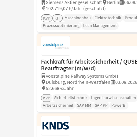
Siemens Aktiengesellschaft
Berlin
06.08
102.719,07 €/Jahr (geschätzt)
Maschinenbau
Elektrotechnik
Produ
KVP
KPI
Prozessoptimierung
Lean Management
Fachkraft für Arbeitssicherheit / QUS
Beauftragter (m/w/d)
voestalpine Railway Systems GmbH
Duisburg, Nordrhein-Westfalen
03.08.202
52.668 €/Jahr
Sicherheitstechnik
Ingenieurwissenschaften
KVP
Arbeitssicherheit
SAP MM
SAP PP
PowerBI