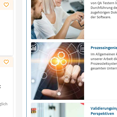
von QA Testern l
Durchführung der
zugehörigen Dok
der Software.
Prozessingenie
Im Allgemeinen 
unserer Arbeit d
Prozessleitsyste
gesamten Untern
t
lich
Validierungsin
Perspektiven