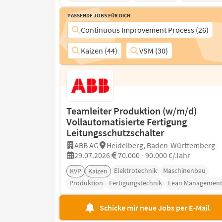
Passende Jobs für Dich
Continuous Improvement Process (26)
Kaizen (44)
VSM (30)
Teamleiter Produktion (w/m/d)
Vollautomatisierte Fertigung
Leitungsschutzschalter
ABB AG
Heidelberg, Baden-Württemberg
29.07.2026
70.000 - 90.000 €/Jahr
Elektrotechnik
Maschinenbau
KVP
Kaizen
Produktion
Fertigungstechnik
Lean Managemen
Schicke mir neue Jobs per E-Mail