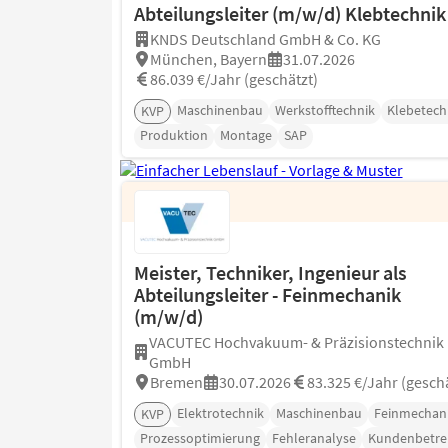
Abteilungsleiter (m/w/d) Klebtechnik
KNDS Deutschland GmbH & Co. KG
München, Bayern
31.07.2026
86.039 €/Jahr (geschätzt)
Maschinenbau
Werkstofftechnik
Klebetech
KVP
Produktion
Montage
SAP
Meister, Techniker, Ingenieur als
Abteilungsleiter - Feinmechanik
(m/w/d)
VACUTEC Hochvakuum- & Präzisionstechnik
GmbH
Bremen
30.07.2026
83.325 €/Jahr (geschä
Elektrotechnik
Maschinenbau
Feinmechan
KVP
Prozessoptimierung
Fehleranalyse
Kundenbetr