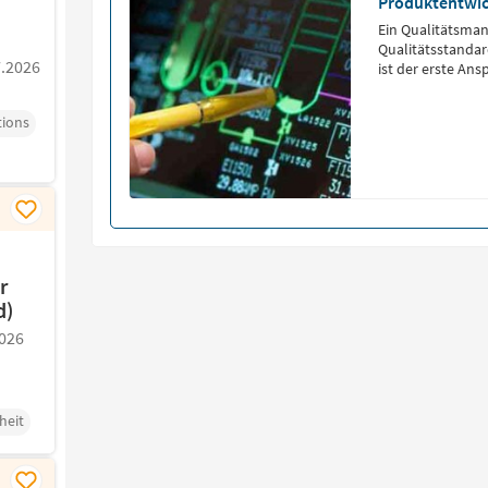
Produktentwi
Ein Qualitätsmana
Qualitätsstanda
7.2026
ist der erste Ans
tions
r
d)
026
heit