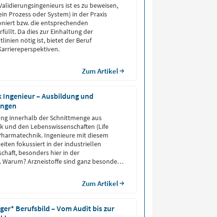
Validierungsingenieurs ist es zu beweisen,
 ein Prozess oder System) in der Praxis
oniert bzw. die entsprechenden
füllt. Da dies zur Einhaltung der
linien nötig ist, bietet der Beruf
Karriereperspektiven.
Zum Artikel
 Ingenieur – Ausbildung und
ungen
rung innerhalb der Schnittmenge aus
k und den Lebenswissenschaften (Life
e Pharmatechnik. Ingenieure mit diesem
iten fokussiert in der industriellen
chaft, besonders hier in der
. Warum? Arzneistoffe sind ganz besondere
Zum Artikel
er* Berufsbild – Vom Audit bis zur