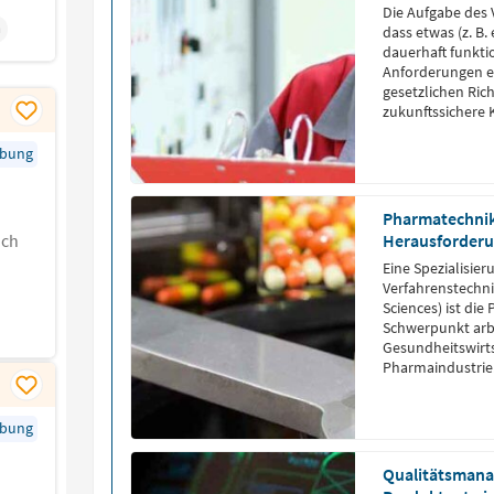
Die Aufgabe des 
a
dass etwas (z. B.
dauerhaft funkti
Anforderungen er
gesetzlichen Richt
zukunftssichere 
rbung
Pharmatechnik
ich
Herausforder
Eine Spezialisie
Verfahrenstechni
Sciences) ist di
Schwerpunkt arbe
Gesundheitswirts
Pharmaindustrie
Produkte.
rbung
Qualitätsmanag