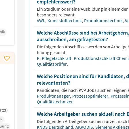
empfehlenswert?
Ein Studium oder eine Ausbildung in einem der 
besonders relevant:
VWL
,
Kunststofftechnik
,
Produktionstechnik
,
V
nik
Welche Abschlüsse sind bei Arbeitgebern,
ausschreiben, am gefragtesten?
Die folgenden Abschlüsse werden von Arbeitge
häufig gesucht:
P
,
Pflegefachkraft
,
Produktionsfachkraft Chem
Qualitätsprüfer
.
Welche Positionen sind für Kandidaten, 
relevantesten?
Kandidaten, die nach
KVP
Jobs suchen, eignen s
Produktmanager
,
Prozessoptimierer
,
Prozessi
Qualitätstechniker
.
tzt)
Welche Arbeitgeber suchen aktuell nach 
ik
Die folgenden Arbeitgeber suchen zurzeit nach
euung
KNDS Deutschland
,
AKKODIS
,
Siemens Aktienge