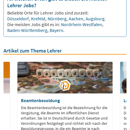
Lehrer Jobs?
Beliebte Orte für
Lehrer
Jobs sind zurzeit:
Düsseldorf
,
Krefeld
,
Nürnberg
,
Aachen
,
Augsburg
.
Die meisten Jobs gibt es in:
Nordrhein-Westfalen
,
Baden-Württemberg
,
Bayern
.
Artikel zum Thema Lehrer
Beamtenbesoldung
Leh
Die Beamtenbesoldung ist die Bezeichnung für die
Das
Vergütung, die Beamte im öffentlichen Dienst
Deu
lt
erhalten. Sie ist in Deutschland durch Gesetze und
Sch
en
Verordnungen festgelegt und richtet sich nach der
ode
e
Besoldungsgruppe, in die ein Beamter je nach
ver