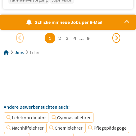
Patientenversorgung
Supervision
Schicke mir neue Jobs per E-Mail
1
2
3
4
...
9
Jobs
Lehrer
Andere Bewerber suchten auch:
Lehrkoordinator
Gymnasiallehrer
Nachhilfelehrer
Chemielehrer
Pflegepädagoge