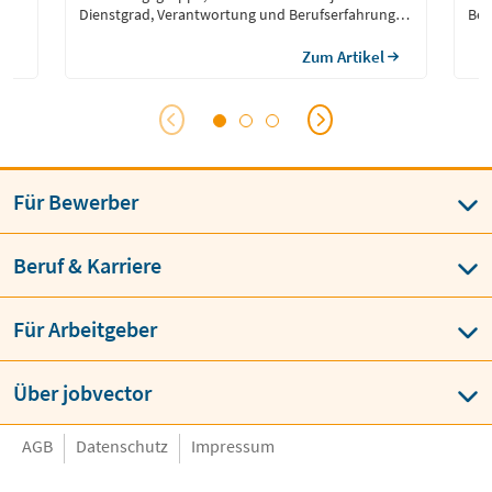
Dienstgrad, Verantwortung und Berufserfahrung
Bes
eingestuft wird. Besoldungstabellen geben an, wie
Sch
hoch die monatlichen Grundgehälter sind.
Tar
Zum Artikel
Tar
Ent
wes
Für Bewerber
Beruf & Karriere
Für Arbeitgeber
Über jobvector
AGB
Datenschutz
Impressum