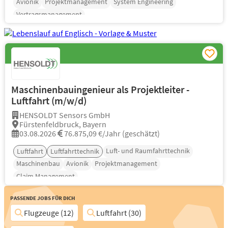
Avionik
Projektmanagement
System Engineering
Vertragsmanagement
Maschinenbauingenieur als Projektleiter -
Luftfahrt (m/w/d)
HENSOLDT Sensors GmbH
Fürstenfeldbruck, Bayern
03.08.2026
76.875,09 €/Jahr (geschätzt)
Luft- und Raumfahrttechnik
Luftfahrt
Luftfahrttechnik
Maschinenbau
Avionik
Projektmanagement
Claim Management
Passende Jobs für Dich
Flugzeuge (12)
Luftfahrt (30)