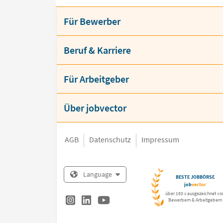
Für Bewerber
Beruf & Karriere
Für Arbeitgeber
Über jobvector
AGB
Datenschutz
Impressum
Language
BESTE JOBBÖRSE
job
vector
über 150 x ausgezeichnet vo
Bewerbern & Arbeitgebern