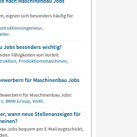
die nach Maschinenbau Jobs
n, eignen sich besonders häufig für
struktionsingenieur
,
eiter
.
u Jobs besonders wichtig?
enden Fähigkeiten von Vorteil:
truktion
,
Produktionsmaschinen
,
 Bewerbern für Maschinenbau Jobs
 Bewerbern für
Maschinenbau
Jobs:
rs
,
BMW Group
,
Voith
.
er, wann neue Stellenanzeigen für
heinen?
bau
Jobs bequem per E-Mail zugeschickt,
den.