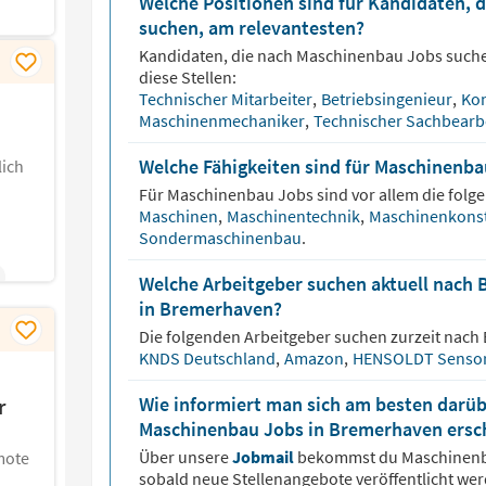
Welche Positionen sind für Kandidaten, 
suchen, am relevantesten?
Kandidaten, die nach
Maschinenbau
Jobs suche
diese Stellen:
Technischer Mitarbeiter
,
Betriebsingenieur
,
Kon
Maschinenmechaniker
,
Technischer Sachbearb
Welche Fähigkeiten sind für Maschinenba
ich
Für
Maschinenbau
Jobs sind vor allem die folg
Maschinen
,
Maschinentechnik
,
Maschinenkons
Sondermaschinenbau
.
Welche Arbeitgeber suchen aktuell nach
in Bremerhaven?
Die folgenden Arbeitgeber suchen zurzeit nach
KNDS Deutschland
,
Amazon
,
HENSOLDT Senso
Wie informiert man sich am besten darüb
r
Maschinenbau Jobs in Bremerhaven ersc
Über unsere
Jobmail
bekommst du
Maschinen
mote
sobald neue Stellenangebote veröffentlicht wer