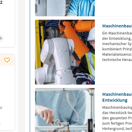
z
Maschinenbau
Ein Maschinenbau
k
der Entwicklung,
mechanischer Sys
kombiniert Prinz
Materialwissensc
technische Herau
Maschinenbaui
Entwicklung
hr
Maschinenbauing
das Herzstück te
den gesamten Pro
zum fertigen Pr
Hintergrund, te