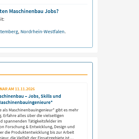
isten Maschinenbau Jobs?
it:
ttemberg
,
Nordrhein-Westfalen
.
AR AM 11.11.2026
schinenbau – Jobs, Skills und
Maschinenbauingenieure*
re als Maschinenbauingenieur* gibt es mehr
. Erfahre alles über die vielseitigen
d spannenden Tätigkeitsfelder im
on Forschung & Entwicklung, Design und
er die Produktentwicklung bis zur Arbeit
ieur, die Vielfalt der Einsatzgebiete ist