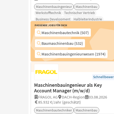
Maschinenbauingenieur
Maschinenbau
Werkstofftechnik
Technischer Vertrieb
Business Development
Halbleiterindustrie
Passende Jobs für Dich
Key Account Management
Maschinenbautechnik (507)
Baumaschinenbau (532)
Maschinenbauingenieurwesen (1974)
Schnellbewe
Maschinenbauingenieur als Key
Account Manager (m/w/d)
FRAGOL AG
DACH-Region
03.08.2026
85.932 €/Jahr (geschätzt)
Maschinenbautechniker
Maschinenbau