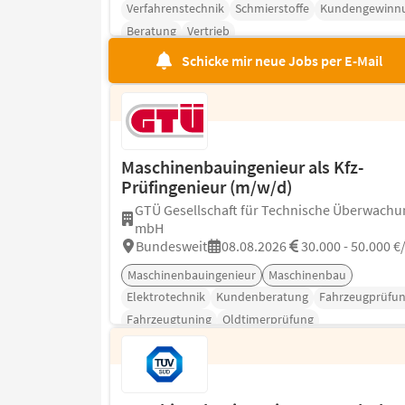
Verfahrenstechnik
Schmierstoffe
Kundengewinn
Beratung
Vertrieb
Schicke mir neue Jobs per E-Mail
Maschinenbauingenieur als Kfz-
Prüfingenieur (m/w/d)
GTÜ Gesellschaft für Technische Überwachu
mbH
Bundesweit
08.08.2026
30.000 - 50.000 €
Maschinenbauingenieur
Maschinenbau
Elektrotechnik
Kundenberatung
Fahrzeugprüfu
Fahrzeugtuning
Oldtimerprüfung