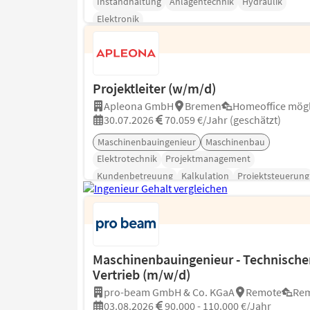
Instandhaltung
Anlagentechnik
Hydraulik
Elektronik
Projektleiter (w/m/d)
Apleona GmbH
Bremen
Homeoffice mögl
30.07.2026
70.059 €/Jahr (geschätzt)
Maschinenbauingenieur
Maschinenbau
Elektrotechnik
Projektmanagement
Kundenbetreuung
Kalkulation
Projektsteuerung
Maschinenbauingenieur - Technische
Vertrieb (m/w/d)
pro-beam GmbH & Co. KGaA
Remote
Re
03.08.2026
90.000 - 110.000 €/Jahr