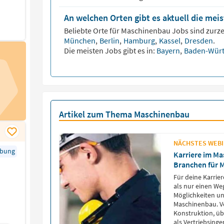
An welchen Orten gibt es aktuell die me
Beliebte Orte für
Maschinenbau
Jobs sind zurze
München
,
Berlin
,
Hamburg
,
Kassel
,
Dresden
.
Die meisten Jobs gibt es in:
Bayern
,
Baden-Wür
Artikel zum Thema Maschinenbau
NÄCHSTES WEBIN
rbung
Karriere im Ma
Branchen für 
Für deine Karrie
als nur einen Weg
Möglichkeiten un
Maschinenbau. V
Konstruktion, üb
als Vertriebsingen