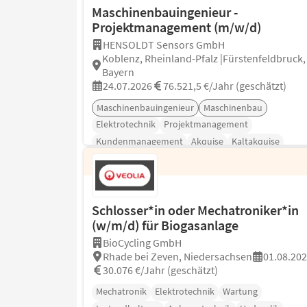
Maschinenbauingenieur -
Projektmanagement (m/w/d)
HENSOLDT Sensors GmbH
Koblenz, Rheinland-Pfalz |Fürstenfeldbruck,
Bayern
24.07.2026
76.521,5 €/Jahr (geschätzt)
Maschinenbauingenieur
Maschinenbau
Elektrotechnik
Projektmanagement
Kundenmanagement
Akquise
Kaltakquise
Schlosser*in oder Mechatroniker*in
(w/m/d) für Biogasanlage
BioCycling GmbH
Rhade bei Zeven, Niedersachsen
01.08.20
30.076 €/Jahr (geschätzt)
Mechatronik
Elektrotechnik
Wartung