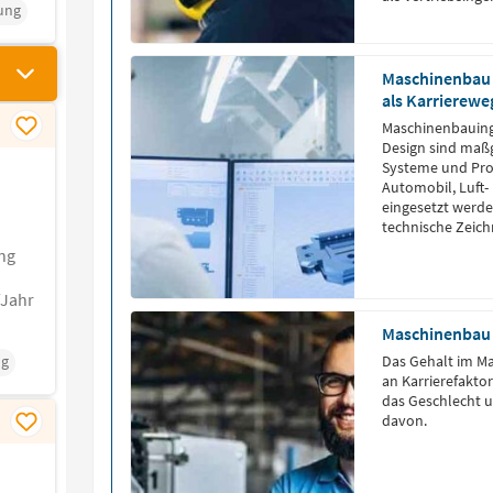
ung
groß.
Maschinenbau 
als Karrierewe
Maschinenbauing
Design sind maßg
Systeme und Prod
Automobil, Luft-
eingesetzt werden
technische Zeic
um die Funktiona
ng
/Jahr
Maschinenbau 
ng
Das Gehalt im M
an Karrierefakto
das Geschlecht un
davon.