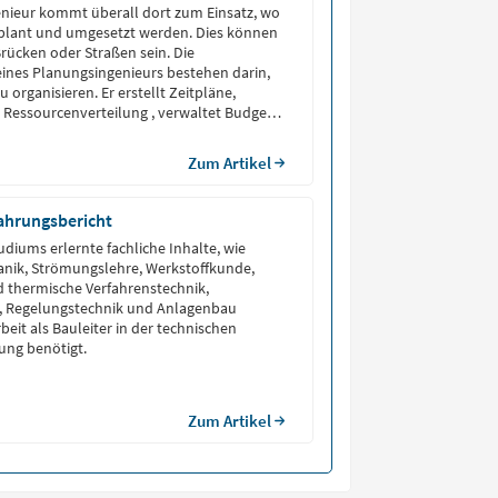
enieur kommt überall dort zum Einsatz, wo
lant und umgesetzt werden. Dies können
ücken oder Straßen sein. Die
ines Planungsingenieurs bestehen darin,
u organisieren. Er erstellt Zeitpläne,
 Ressourcenverteilung , verwaltet Budgets
ojektfortschritt up-to-date. Je nach
 in der Regel mindestens ein
Zum Artikel
ss in Bauingenieurwesen oder
urwesen vorausgesetzt.
fahrungsbericht
udiums erlernte fachliche Inhalte, wie
anik, Strömungslehre, Werkstoffkunde,
 thermische Verfahrenstechnik,
 Regelungstechnik und Anlagenbau
beit als Bauleiter in der technischen
ng benötigt.
Zum Artikel