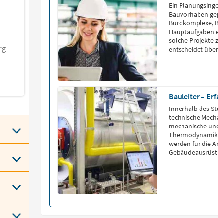
Ein Planungsing
Bauvorhaben gep
Bürokomplexe, Br
Hauptaufgaben e
solche Projekte z
rg
entscheidet über
und informiert Pr
Fachbereich wird
Bachelorabschlu
Verkehrsingenie
Bauleiter – Er
Innerhalb des St
technische Mech
mechanische und
Thermodynamik,
werden für die Ar
Gebäudeausrüstu