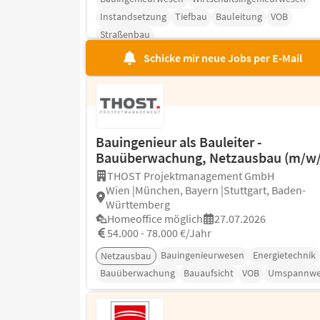
Instandsetzung
Tiefbau
Bauleitung
VOB
Straßenbau
Schicke mir neue Jobs per E-Mail
Bauingenieur als Bauleiter -
Bauüberwachung, Netzausbau (m/w/
THOST Projektmanagement GmbH
Wien |München, Bayern |Stuttgart, Baden-
Württemberg
Homeoffice möglich
27.07.2026
54.000 - 78.000 €/Jahr
Bauingenieurwesen
Energietechnik
Netzausbau
Bauüberwachung
Bauaufsicht
VOB
Umspannwe