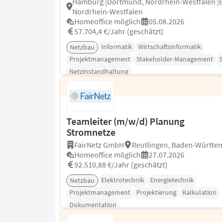
Hamburg |Dortmund, Nordrhein-Westfalen |E
Nordrhein-Westfalen
Homeoffice möglich
05.08.2026
57.704,4 €/Jahr (geschätzt)
Informatik
Wirtschaftsinformatik
Netzbau
Projektmanagement
Stakeholder-Management
Netzinstandhaltung
Teamleiter (m/w/d) Planung
Stromnetze
FairNetz GmbH
Reutlingen, Baden-Württe
Homeoffice möglich
27.07.2026
92.510,88 €/Jahr (geschätzt)
Elektrotechnik
Energietechnik
Netzbau
Projektmanagement
Projektierung
Kalkulation
Dokumentation