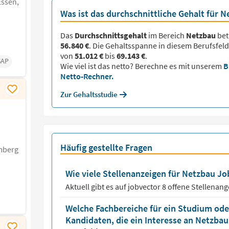
ssen,
Was ist das durchschnittliche Gehalt für 
Das
Durchschnittsgehalt
im Bereich
Netzbau
bet
56.840 €
. Die Gehaltsspanne in diesem Berufsfeld
von
51.012 €
bis
69.143 €
.
SAP
Wie viel ist das netto? Berechne es mit unserem
B
Netto-Rechner.
Zur Gehaltsstudie
Häufig gestellte Fragen
mberg
Wie viele Stellenanzeigen für Netzbau Job
Aktuell gibt es auf jobvector
8
offene Stellenang
Welche Fachbereiche für ein Studium oder
Kandidaten, die ein Interesse an Netzba