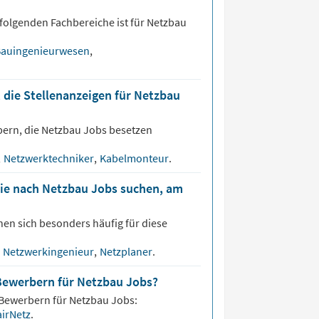
folgenden Fachbereiche ist für
Netzbau
auingenieurwesen
,
 die Stellenanzeigen für Netzbau
bern, die
Netzbau
Jobs besetzen
,
Netzwerktechniker
,
Kabelmonteur
.
die nach Netzbau Jobs suchen, am
nen sich besonders häufig für diese
Netzwerkingenieur
,
Netzplaner
.
Bewerbern für Netzbau Jobs?
 Bewerbern für
Netzbau
Jobs:
airNetz
.