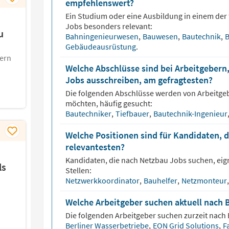
empfehlenswert?
Ein Studium oder eine Ausbildung in einem der 
Jobs besonders relevant:
u
Bahningenieurwesen
,
Bauwesen
,
Bautechnik
,
B
Gebäudeausrüstung
.
yern
Welche Abschlüsse sind bei Arbeitgebern,
Jobs ausschreiben, am gefragtesten?
Die folgenden Abschlüsse werden von Arbeitge
möchten, häufig gesucht:
Bautechniker
,
Tiefbauer
,
Bautechnik-Ingenieur
Welche Positionen sind für Kandidaten, 
relevantesten?
Kandidaten, die nach
Netzbau
Jobs suchen, eig
ls
Stellen:
Netzwerkkoordinator
,
Bauhelfer
,
Netzmonteur
,
Welche Arbeitgeber suchen aktuell nach 
Die folgenden Arbeitgeber suchen zurzeit nach
Berliner Wasserbetriebe
,
EON Grid Solutions
,
F