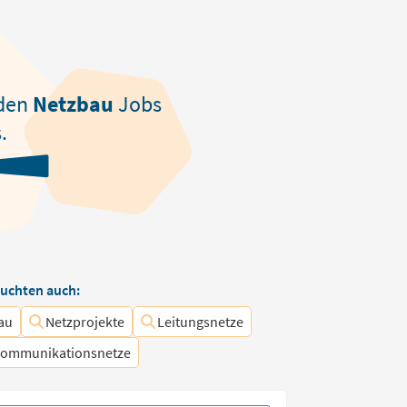
den
Netzbau
Jobs
.
uchten auch:
au
Netzprojekte
Leitungsnetze
kommunikationsnetze