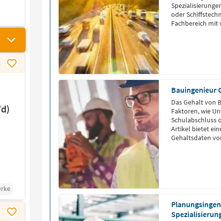
Spezialisierunge
oder Schiffstec
Fachbereich mit v
Bauingenieur 
Das Gehalt von B
d)
Faktoren, wie U
Schulabschluss od
Artikel bietet e
Gehaltsdaten vo
rke
Planungsingeni
Spezialisierun