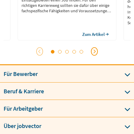
Einsatzgebieten einen Job finden. Für den
der
richtigen Karriereweg sollten sie dafür über einige
und
her
fachspezifische Fähigkeiten und Voraussetzungen
ng
Inf
verfügen, um die vielfältigen Aufgabenbereiche der
Ken
Informatik erfolgreich bewältigen zu können.
Sof
spa
Zum Artikel
Für Bewerber
Beruf & Karriere
Für Arbeitgeber
Über jobvector