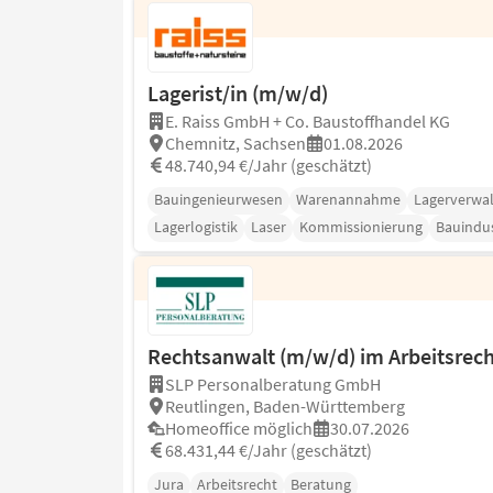
Lagerist/in (m/w/d)
E. Raiss GmbH + Co. Baustoffhandel KG
Chemnitz, Sachsen
01.08.2026
48.740,94 €/Jahr (geschätzt)
Bauingenieurwesen
Warenannahme
Lagerverwa
Lagerlogistik
Laser
Kommissionierung
Bauindus
Rechtsanwalt (m/w/d) im Arbeitsrech
SLP Personalberatung GmbH
Reutlingen, Baden-Württemberg
Homeoffice möglich
30.07.2026
68.431,44 €/Jahr (geschätzt)
Jura
Arbeitsrecht
Beratung