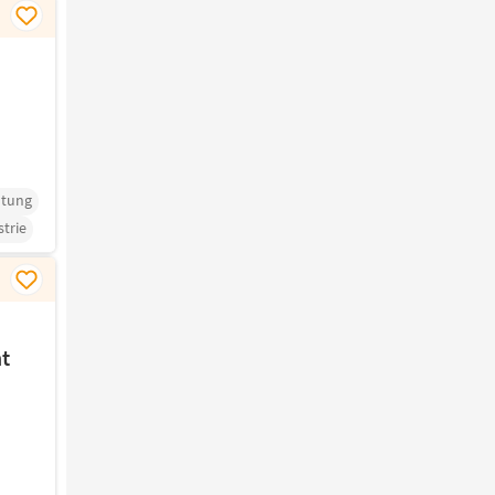
ltung
trie
t