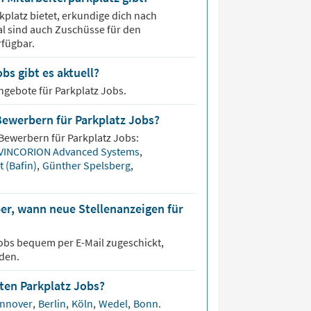
latz bietet, erkundige dich nach
l sind auch Zuschüsse für den
fügbar.
bs gibt es aktuell?
angebote für
Parkplatz Jobs.
Bewerbern für Parkplatz Jobs?
 Bewerbern für
Parkplatz
Jobs:
VINCORION Advanced Systems
,
t (Bafin)
,
Günther Spelsberg
,
er, wann neue Stellenanzeigen für
obs bequem per E-Mail zugeschickt,
den.
sten Parkplatz Jobs?
nnover
,
Berlin
,
Köln
,
Wedel
,
Bonn
.