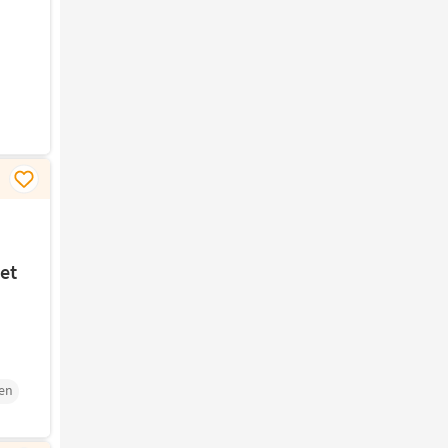
et
en