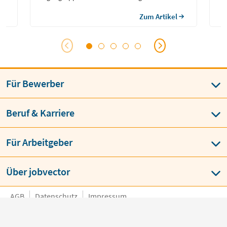
öffentlichen Dienst, die eine abgeschlossene
reg
Berufsausbildung haben.
Sym
Zum Artikel
raft
und
Med
unt
Für Bewerber
Beruf & Karriere
Für Arbeitgeber
Über jobvector
AGB
Datenschutz
Impressum