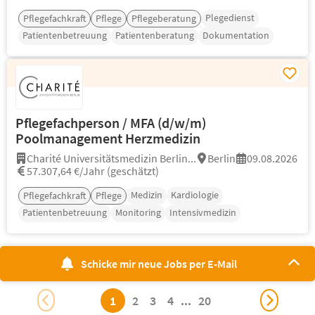
Plegedienst
Pflegefachkraft
Pflege
Pflegeberatung
Patientenbetreuung
Patientenberatung
Dokumentation
Pflegefachperson / MFA (d/w/m)
Poolmanagement Herzmedizin
Charité Universitätsmedizin Berlin...
Berlin
09.08.2026
57.307,64 €/Jahr (geschätzt)
Medizin
Kardiologie
Pflegefachkraft
Pflege
Patientenbetreuung
Monitoring
Intensivmedizin
Schicke mir neue Jobs per E-Mail
1
2
3
4
...
20