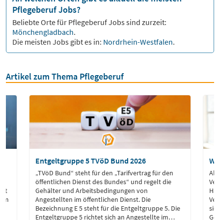
Pflegeberuf Jobs?
Beliebte Orte für
Pflegeberuf
Jobs sind zurzeit:
Mönchengladbach
.
Die meisten Jobs gibt es in:
Nordrhein-Westfalen
.
Artikel zum Thema Pflegeberuf
Entgeltgruppe 5 TVöD Bund 2026
Wa
„TVöD Bund“ steht für den „Tarifvertrag für den
Als
öffentlichen Dienst des Bundes“ und regelt die
Ver
tet
Gehälter und Arbeitsbedingungen von
Hau
 um
Angestellten im öffentlichen Dienst. Die
Ver
Bezeichnung E 5 steht für die Entgeltgruppe 5. Die
sic
Entgeltgruppe 5 richtet sich an Angestellte im
Ges