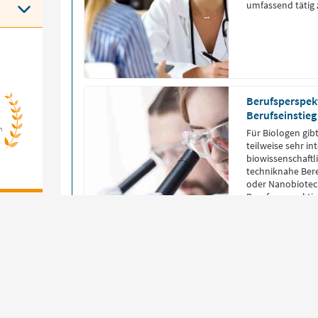
umfassend tätig
Berufsperspekt
Berufseinstieg
n
Für Biologen gibt
teilweise sehr in
biowissenschaft
techniknahe Bere
oder Nanobiotech
Berufsperspektiv
Was macht ein
Ein Biologe erfo
und untersucht 
Zellen bis hin 