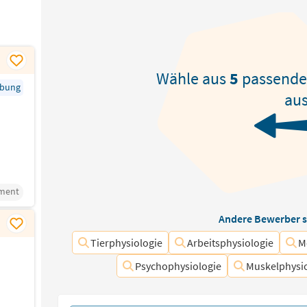
Wähle aus
5
passend
rbung
aus
ment
Andere Bewerber s
Tierphysiologie
Arbeitsphysiologie
M
Psychophysiologie
Muskelphysi