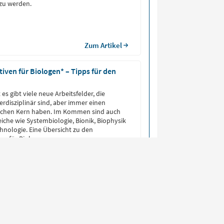
 zu werden.
Zum Artikel
iven für Biologen* – Tipps für den
 es gibt viele neue Arbeitsfelder, die
terdisziplinär sind, aber immer einen
lichen Kern haben. Im Kommen sind auch
iche wie Systembiologie, Bionik, Biophysik
nologie. Eine Übersicht zu den
en für Biologen.
Zum Artikel
 Biologe?
rscht die Gesetzmäßigkeiten des Lebens
Organismen, von mikroskopisch kleinen
zu komplexen Ökosystemen. Durch