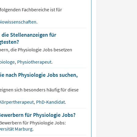
folgenden Fachbereiche ist für
Biowissenschaften
.
 die Stellenanzeigen für
gtesten?
bern, die
Physiologie
Jobs besetzen
iologe
,
Physiotherapeut
.
ie nach Physiologie Jobs suchen,
eignen sich besonders häufig für diese
Körpertherapeut
,
PhD-Kandidat
.
Bewerbern für Physiologie Jobs?
 Bewerbern für
Physiologie
Jobs:
versität Marburg
.