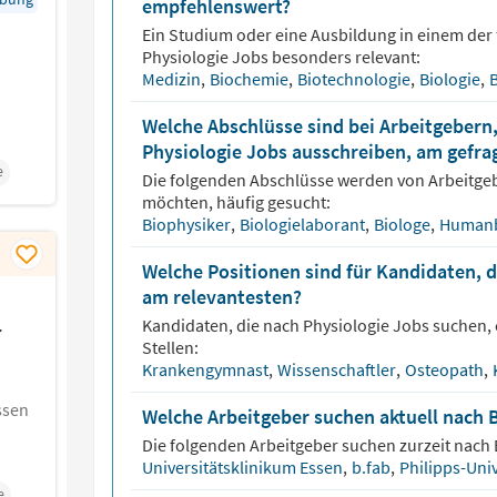
empfehlenswert?
Ein Studium oder eine Ausbildung in einem der 
Physiologie
Jobs besonders relevant:
Medizin
,
Biochemie
,
Biotechnologie
,
Biologie
,
Welche Abschlüsse sind bei Arbeitgebern,
Physiologie Jobs ausschreiben, am gefra
e
Die folgenden Abschlüsse werden von Arbeitge
möchten, häufig gesucht:
Biophysiker
,
Biologielaborant
,
Biologe
,
Humanb
Welche Positionen sind für Kandidaten, d
am relevantesten?
Kandidaten, die nach
Physiologie
Jobs suchen, 
r
Stellen:
Krankengymnast
,
Wissenschaftler
,
Osteopath
,
ssen
Welche Arbeitgeber suchen aktuell nach 
Die folgenden Arbeitgeber suchen zurzeit nach
Universitätsklinikum Essen
,
b.fab
,
Philipps-Uni
e