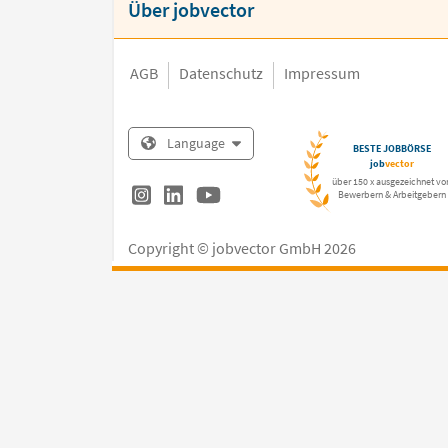
Über jobvector
AGB
Datenschutz
Impressum
Language
BESTE JOBBÖRSE
job
vector
über 150 x ausgezeichnet vo
Bewerbern & Arbeitgebern
Copyright © jobvector GmbH 2026