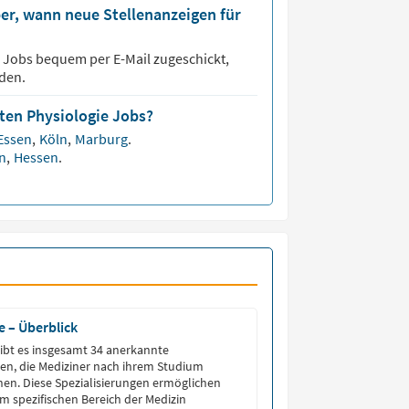
er, wann neue Stellenanzeigen für
e
Jobs bequem per E-Mail zugeschickt,
den.
sten Physiologie Jobs?
Essen
,
Köln
,
Marburg
.
en
,
Hessen
.
e – Überblick
ibt es insgesamt 34 anerkannte
en, die Mediziner nach ihrem Studium
en. Diese Spezialisierungen ermöglichen
em spezifischen Bereich der Medizin