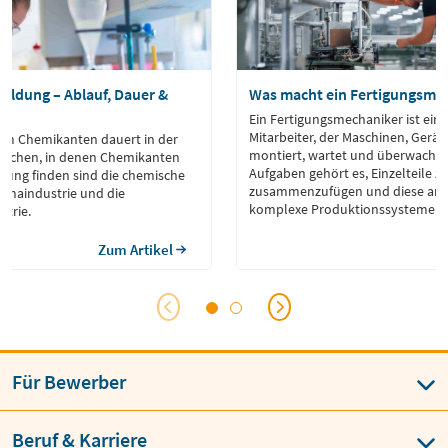
ildung – Ablauf, Dauer &
Was macht ein Fertigungsme
Ein Fertigungsmechaniker ist ein 
Mitarbeiter, der Maschinen, Gerä
um Chemikanten dauert in der
montiert, wartet und überwacht.
ranchen, in denen Chemikanten
Aufgaben gehört es, Einzelteile 
llung finden sind die chemische
zusammenzufügen und diese ans
armaindustrie und die
komplexe Produktionssysteme zu 
trie.
Zum Artikel
Für Bewerber
Beruf & Karriere