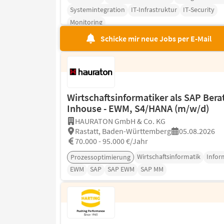
Systemintegration
IT-Infrastruktur
IT-Security
Monitoring
Schicke mir neue Jobs per E-Mail
Wirtschaftsinformatiker als SAP Bera
Inhouse - EWM, S4/HANA (m/w/d)
HAURATON GmbH & Co. KG
Rastatt, Baden-Württemberg
05.08.2026
70.000 - 95.000 €/Jahr
Wirtschaftsinformatik
Infor
Prozessoptimierung
EWM
SAP
SAP EWM
SAP MM