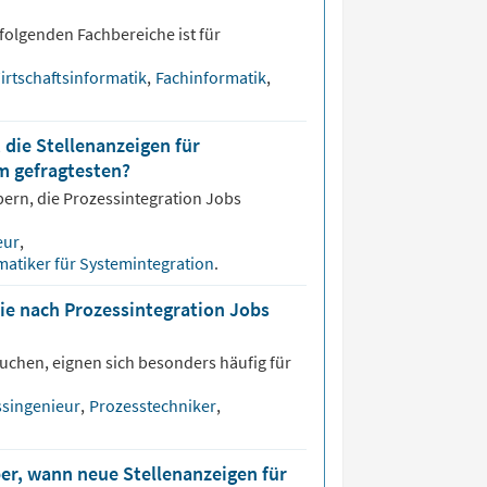
folgenden Fachbereiche ist für
irtschaftsinformatik
,
Fachinformatik
,
 die Stellenanzeigen für
m gefragtesten?
bern, die
Prozessintegration
Jobs
eur
,
matiker für Systemintegration
.
ie nach Prozessintegration Jobs
uchen, eignen sich besonders häufig für
ssingenieur
,
Prozesstechniker
,
er, wann neue Stellenanzeigen für