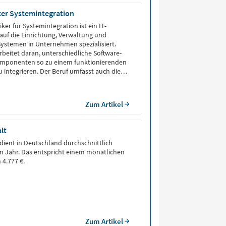
ker Systemintegration
ker für Systemintegration ist ein IT-
 auf die Einrichtung, Verwaltung und
ystemen in Unternehmen spezialisiert.
rbeitet daran, unterschiedliche Software-
mponenten so zu einem funktionierenden
integrieren. Der Beruf umfasst auch die
hulung der Benutzer, um einen
triebsablauf zu gewährleisten.
Zum Artikel
lt
rdient in Deutschland durchschnittlich
im Jahr. Das entspricht einem monatlichen
 4.777 €.
Zum Artikel