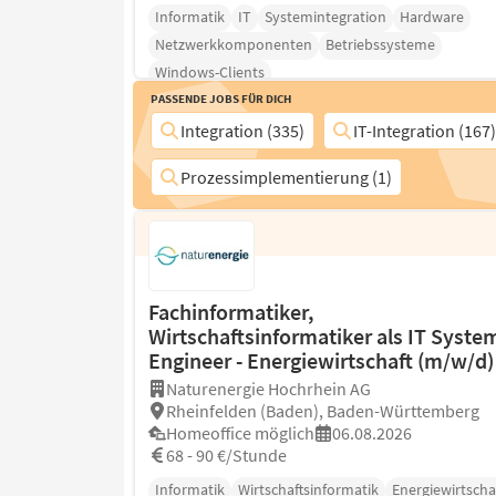
Informatik
IT
Systemintegration
Hardware
Netzwerkkomponenten
Betriebssysteme
Windows-Clients
Passende Jobs für Dich
Integration (335)
IT-Integration (167)
Prozessimplementierung (1)
Fachinformatiker,
Wirtschaftsinformatiker als IT Syste
Engineer - Energiewirtschaft (m/w/d)
Naturenergie Hochrhein AG
Rheinfelden (Baden), Baden-Württemberg
Homeoffice möglich
06.08.2026
68 - 90 €/Stunde
Informatik
Wirtschaftsinformatik
Energiewirtscha