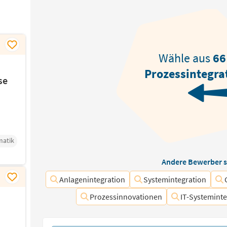
Wähle aus
66
Prozessintegra
se
matik
Andere Bewerber s
Anlagenintegration
Systemintegration
Prozessinnovationen
IT-Systemint