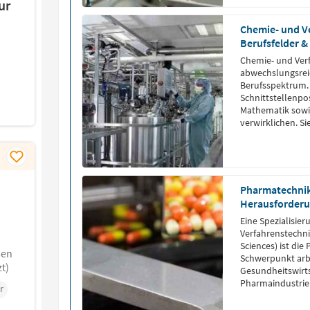
ur
Chemie- und Ve
Berufsfelder &
Chemie- und Verf
abwechslungsreic
Berufsspektrum. 
Schnittstellenpo
Mathematik sowi
verwirklichen. S
Jobs einbringen
Pharmatechnik
Herausforder
Eine Spezialisie
Verfahrenstechni
Sciences) ist di
sen
Schwerpunkt arbe
t)
Gesundheitswirts
Pharmaindustrie
r
Produkte.