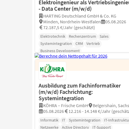
Elektroingenieur als Vertriebsingenie
- Data Center (m/w/d)
HARTING Deutschland GmbH & Co. KG
Minden, Nordrhein-Westfalen
05.08.2026
72.187,5 €/Jahr (geschätzt)
Elektrotechnik
Rechenzentrum
Sales
Systemintegration
CRM
Vertrieb
Business Development
Ausbildung zum Fachinformatiker
(m/w/d) Fachrichtung:
Systemintegration
KÖHRA – Frische GmbH
Belgershain, Sach
05.08.2026
12.216 - 14.148 €/Jahr (geschätz
Informatik
IT
Systemintegration
IT-Infrastruktu
Netzwerke
Active Directory
IT-Support