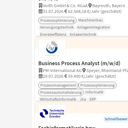
Voith GmbH & Co. KGaA
Bayreuth, Bayern
31.07.2026
62.568,18 €/Jahr (geschätzt)
Maschinenbau
Prozessoptimierung
Versorgungstechnik
Anlagenintegration
Energieeffizienz
Anlagentechnik
Business Process Analyst (m/w/d)
PM-International AG
Speyer, Rheinland-Pfa
29.07.2026
59.400 €/Jahr (geschätzt)
Prozessmanagement
Prozessoptimierung
Informatik
Prozessautomatisierung
Wirtschaftsinformatik
Jira
ERP
Schnellbewe
Fachinformatikerin bzw.