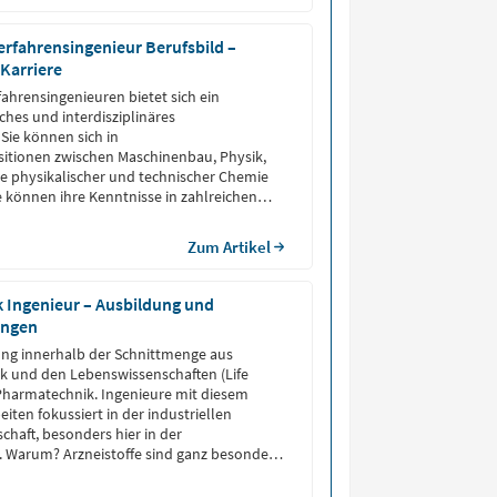
rfahrensingenieur Berufsbild –
 Karriere
ahrensingenieuren bietet sich ein
hes und interdisziplinäres
Sie können sich in
sitionen zwischen Maschinenbau, Physik,
e physikalischer und technischer Chemie
ie können ihre Kenntnisse in zahlreichen
Zum Artikel
 Ingenieur – Ausbildung und
ungen
rung innerhalb der Schnittmenge aus
k und den Lebenswissenschaften (Life
e Pharmatechnik. Ingenieure mit diesem
iten fokussiert in der industriellen
chaft, besonders hier in der
. Warum? Arzneistoffe sind ganz besondere