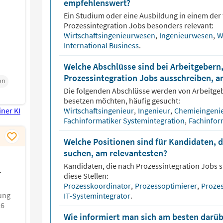
empfehlenswert?
Ein Studium oder eine Ausbildung in einem der 
Prozessintegration
Jobs besonders relevant:
Wirtschaftsingenieurwesen
,
Ingenieurwesen
,
W
International Business
.
Welche Abschlüsse sind bei Arbeitgebern,
Prozessintegration Jobs ausschreiben, a
on
Die folgenden Abschlüsse werden von Arbeitge
besetzen möchten, häufig gesucht:
Wirtschaftsingenieur
,
Ingenieur
,
Chemieingeni
Fachinformatiker Systemintegration
,
Fachinfor
Welche Positionen sind für Kandidaten, d
suchen, am relevantesten?
Kandidaten, die nach
Prozessintegration
Jobs s
-
diese Stellen:
Prozesskoordinator
,
Prozessoptimierer
,
Proze
ung
IT-Systemintegrator
.
26
Wie informiert man sich am besten darüb