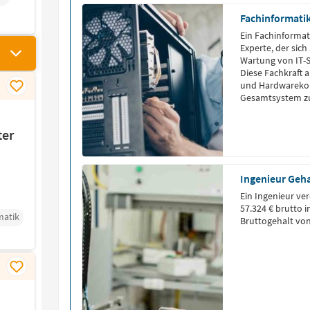
Fachinformati
Ein Fachinformati
Experte, der sich
Wartung von IT-S
Diese Fachkraft a
und Hardwareko
Gesamtsystem zu 
Beratung und Sc
reibungslosen Be
ter
Ingenieur Geha
Ein Ingenieur ve
57.324 € brutto 
matik
Bruttogehalt von